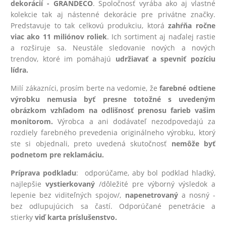
dekorácií - GRANDECO
. Spoločnosť vyrába ako aj vlastné
kolekcie tak aj nástenné dekorácie pre privátne značky.
Predstavuje to tak celkovú produkciu, ktorá
zahŕňa ročne
viac ako 11 miliónov roliek
. Ich sortiment aj naďalej rastie
a rozširuje sa. Neustále sledovanie nových a nových
trendov, ktoré im pomáhajú
udržiavať a spevniť pozíciu
lídra.
Milí zákazníci, prosím berte na vedomie, že
farebné odtiene
výrobku nemusia byť presne totožné s uvedeným
obrázkom vzhľadom na odlišnosť prenosu farieb vašim
monitorom.
Výrobca a ani dodávateľ nezodpovedajú za
rozdiely farebného prevedenia originálneho výrobku, ktorý
ste si objednali, preto uvedená skutočnosť
nemôže byť
podnetom pre reklamáciu.
Príprava podkladu
: odporúčame, aby bol podklad hladký,
najlepšie
vystierkovaný
/dôležité pre výborný výsledok a
lepenie bez viditeľných spojov/,
na
penetrovaný
a nosný -
bez odlupujúcich sa častí. Odporúčané penetrácie a
stierky
viď karta príslušenstvo.