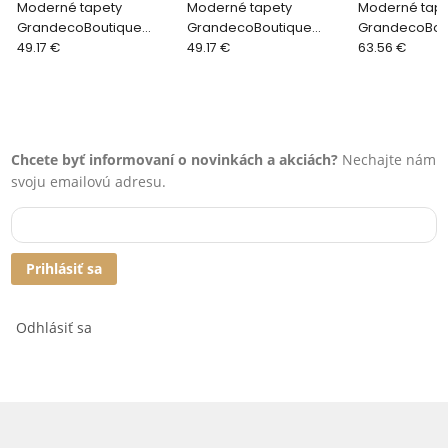
Moderné tapety
Moderné tapety
Moderné tape
GrandecoBoutique
GrandecoBoutique
GrandecoBou
BELIZE BZ1005
49.17 €
BELIZE BZ3219
49.17 €
ELEMENTUM EE
63.56 €
Chcete byť informovaní o novinkách a akciách?
Nechajte nám
svoju emailovú adresu.
Prihlásiť sa
Odhlásiť sa