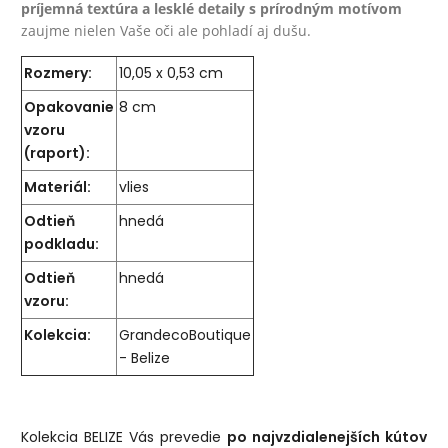
príjemná textúra a lesklé detaily s prírodným motívom
zaujme nielen Vaše oči ale pohladí aj dušu.
Rozmery:
10,05 x 0,53 cm
Opakovanie
8 cm
vzoru
(raport):
Materiál:
vlies
Odtieň
hnedá
podkladu:
Odtieň
hnedá
vzoru:
Kolekcia:
GrandecoBoutique
- Belize
Kolekcia BELIZE Vás prevedie
po najvzdialenejších kútov