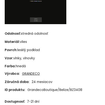
Odolnosť:
stredná odolnosť
Materiál:
vlies
Povrch:
lesklý podklad
Vzor:
vlnky, vlnovky
Farba:
hnedá
Výrobca:
GRANDECO
Záručná doba:
24 mesiacov
ID produktu:
GrandecoBoutique/Belize/BZ3408
Dostupnosť:
7-21 dní