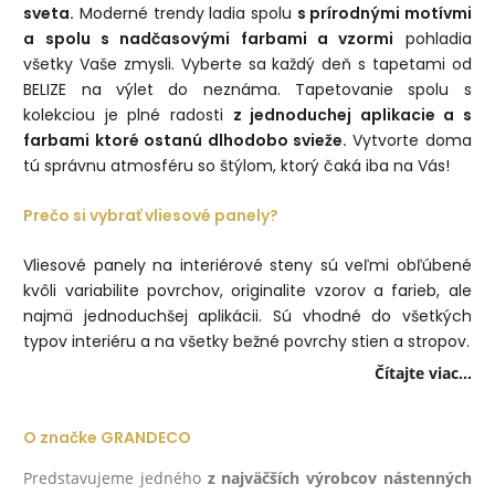
sveta.
Moderné trendy ladia spolu
s prírodnými motívmi
a spolu s nadčasovými farbami a vzormi
pohladia
všetky Vaše zmysli. Vyberte sa každý deň s tapetami od
BELIZE na výlet do neznáma. Tapetovanie spolu s
kolekciou je plné radosti
z jednoduchej aplikacie a s
farbami ktoré ostanú dlhodobo svieže.
Vytvorte doma
tú správnu atmosféru so štýlom, ktorý čaká iba na Vás!
Prečo si vybrať vliesové panely?
Vliesové panely na interiérové steny sú veľmi obľúbené
kvôli variabilite povrchov, originalite vzorov a farieb, ale
najmä jednoduchšej aplikácii. Sú vhodné do všetkých
typov interiéru a na všetky bežné povrchy stien a stropov.
Čítajte viac...
O značke GRANDECO
Predstavujeme jedného
z najväčších výrobcov nástenných