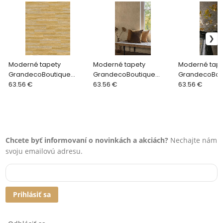
Moderné tapety
Moderné tapety
Moderné tape
GrandecoBoutique
GrandecoBoutique
GrandecoBou
ELEMENTUM EE1101
63.56 €
ELEMENTUM EE1404
63.56 €
ELEMENTUM EE
63.56 €
Chcete byť informovaní o novinkách a akciách?
Nechajte nám
svoju emailovú adresu.
Prihlásiť sa