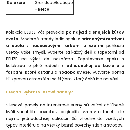
Kolekcia:
GrandecoBoutique
- Belize
Kolekcia BELIZE Vás prevedie
po najvzdialenejších kútov
sveta.
Moderné trendy ladia spolu
s prírodnými motívmi
a spolu s nadčasovými farbami a vzormi
pohladia
všetky Vaše zmysli. Vyberte sa každý deň s tapetami od
BELIZE na výlet do neznáma. Tapetovanie spolu s
kolekciou je plné radosti
z jednoduchej aplikacie a s
farbami ktoré ostanú dlhodobo svieže.
Vytvorte doma
tú správnu atmosféru so štýlom, ktorý čaká iba na Vás!
Prečo si vybrať vliesové panely?
Vliesové panely na interiérové steny sú veľmi obľúbené
kvôli variabilite povrchov, originalite vzorov a farieb, ale
najmä jednoduchšej aplikácii. Sú vhodné do všetkých
typov interiéru a na všetky bežné povrchy stien a stropov.