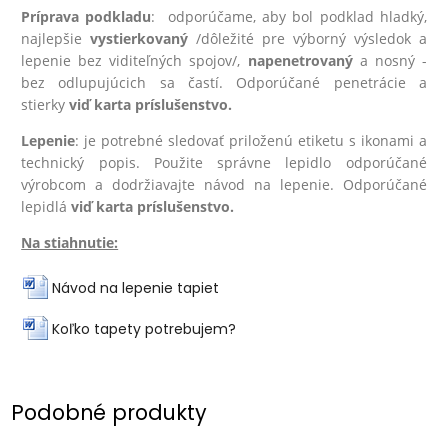
Príprava podkladu
: odporúčame, aby bol podklad hladký,
najlepšie
vystierkovaný
/dôležité pre výborný výsledok a
lepenie bez viditeľných spojov/,
na
penetrovaný
a nosný -
bez odlupujúcich sa častí. Odporúčané penetrácie a
stierky
viď karta príslušenstvo.
Lepenie
: je potrebné sledovať priloženú etiketu s ikonami a
technický popis. Použite správne lepidlo odporúčané
výrobcom a dodržiavajte návod na lepenie. Odporúčané
lepidlá
viď karta príslušenstvo.
Na stiahnutie:
Návod na lepenie tapiet
Koľko tapety potrebujem?
Podobné produkty