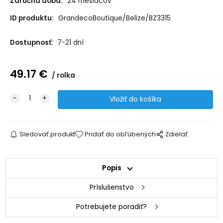
Záručná doba:
24 mesiacov
ID produktu:
GrandecoBoutique/Belize/BZ3315
Dostupnosť:
7-21 dní
49.17
€
rolka
Sledovať produkt
Pridať do obľúbených
Zdielať
Popis
Príslušenstvo
Potrebujete poradiť?