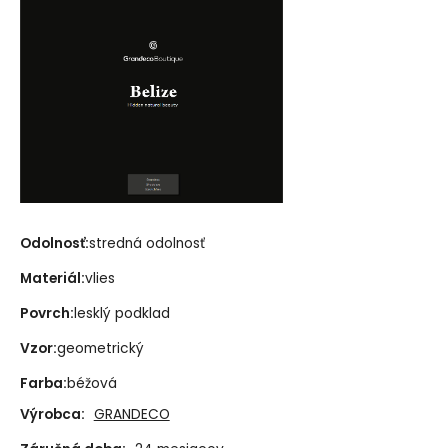
Odolnosť:
stredná odolnosť
Materiál:
vlies
Povrch:
lesklý podklad
Vzor:
geometrický
Farba:
béžová
Výrobca:
GRANDECO