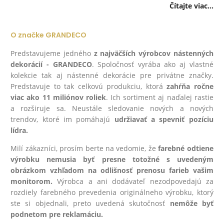
Čítajte viac...
O značke GRANDECO
Predstavujeme jedného
z najväčších výrobcov nástenných
dekorácií - GRANDECO
. Spoločnosť vyrába ako aj vlastné
kolekcie tak aj nástenné dekorácie pre privátne značky.
Predstavuje to tak celkovú produkciu, ktorá
zahŕňa ročne
viac ako 11 miliónov roliek
. Ich sortiment aj naďalej rastie
a rozširuje sa. Neustále sledovanie nových a nových
trendov, ktoré im pomáhajú
udržiavať a spevniť pozíciu
lídra.
Milí zákazníci, prosím berte na vedomie, že
farebné odtiene
výrobku nemusia byť presne totožné s uvedeným
obrázkom vzhľadom na odlišnosť prenosu farieb vašim
monitorom.
Výrobca a ani dodávateľ nezodpovedajú za
rozdiely farebného prevedenia originálneho výrobku, ktorý
ste si objednali, preto uvedená skutočnosť
nemôže byť
podnetom pre reklamáciu.