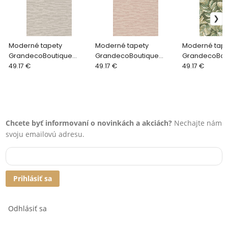
Moderné tapety
Moderné tapety
Moderné tape
GrandecoBoutique
GrandecoBoutique
GrandecoBou
BELIZE BZ3213
49.17 €
BELIZE BZ3219
49.17 €
BELIZE BZ3106
49.17 €
Chcete byť informovaní o novinkách a akciách?
Nechajte nám
svoju emailovú adresu.
Prihlásiť sa
Odhlásiť sa