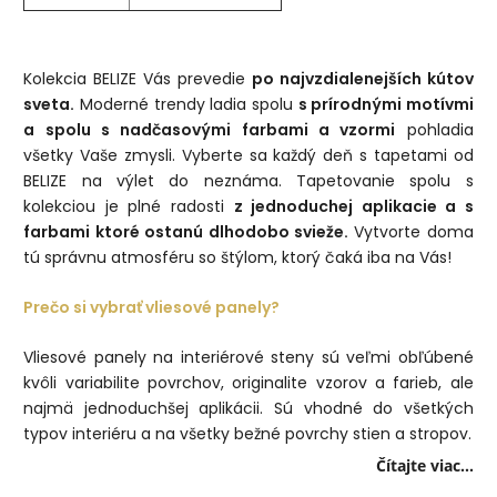
Kolekcia BELIZE Vás prevedie
po najvzdialenejších kútov
sveta.
Moderné trendy ladia spolu
s prírodnými motívmi
a spolu s nadčasovými farbami a vzormi
pohladia
všetky Vaše zmysli. Vyberte sa každý deň s tapetami od
BELIZE na výlet do neznáma. Tapetovanie spolu s
kolekciou je plné radosti
z jednoduchej aplikacie a s
farbami ktoré ostanú dlhodobo svieže.
Vytvorte doma
tú správnu atmosféru so štýlom, ktorý čaká iba na Vás!
Prečo si vybrať vliesové panely?
Vliesové panely na interiérové steny sú veľmi obľúbené
kvôli variabilite povrchov, originalite vzorov a farieb, ale
najmä jednoduchšej aplikácii. Sú vhodné do všetkých
typov interiéru a na všetky bežné povrchy stien a stropov.
Čítajte viac...