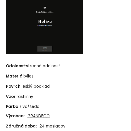
Odolnosť:
stredná odolnosť
Materiál:
vlies
Povrch:
lesklý podklad
Vzor:
rastlinný
Farba:
sivá/šedá
Výrobca:
GRANDECO
Záručná doba:
24 mesiacov