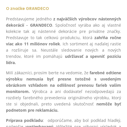
O značke GRANDECO
Predstavujeme jedného
z najväčších výrobcov nástenných
dekorácií - GRANDECO
. Spoločnosť vyrába ako aj vlastné
kolekcie tak aj nástenné dekorácie pre privátne značky.
Predstavuje to tak celkovú produkciu, ktorá
zahŕňa ročne
viac ako 11 miliónov roliek
. Ich sortiment aj naďalej rastie
a rozširuje sa. Neustále sledovanie nových a nových
trendov, ktoré im pomáhajú
udržiavať a spevniť pozíciu
lídra.
Milí zákazníci, prosím berte na vedomie, že
farebné odtiene
výrobku nemusia byť presne totožné s uvedeným
obrázkom vzhľadom na odlišnosť prenosu farieb vašim
monitorom.
Výrobca a ani dodávateľ nezodpovedajú za
rozdiely farebného prevedenia originálneho výrobku, ktorý
ste si objednali, preto uvedená skutočnosť
nemôže byť
podnetom pre reklamáciu.
Príprava podkladu
: odporúčame, aby bol podklad hladký,
najlepšie
vystierkovaný
/dôležité pre výborný výsledok a