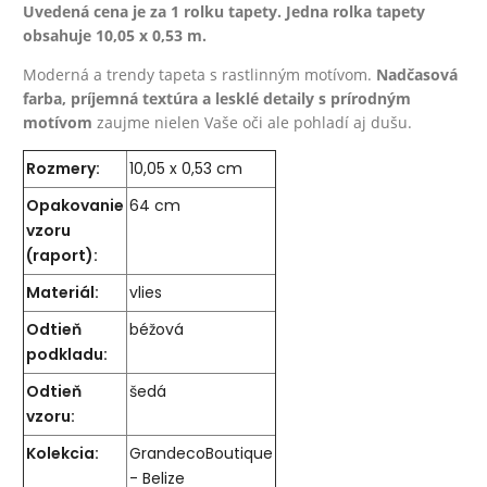
Uvedená cena je za 1 rolku tapety. Jedna rolka tapety
obsahuje 10,05 x 0,53 m.
Moderná a trendy tapeta s rastlinným motívom.
Nadčasová
farba, príjemná textúra a lesklé detaily s prírodným
motívom
zaujme nielen Vaše oči ale pohladí aj dušu.
Rozmery:
10,05 x 0,53 cm
Opakovanie
64 cm
vzoru
(raport):
Materiál:
vlies
Odtieň
béžová
podkladu:
Odtieň
šedá
vzoru:
Kolekcia:
GrandecoBoutique
- Belize