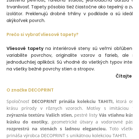
zaistená pevnosť, farebná stálosť, jednoduchá údržba a 
trvanlivosť. Tapety pôsobia tiež čiastočne ako tepelný a zvu
izolátor. Preklenujú drobné trhliny v podklade a sú ideáln
akýkoľvek povrch.
Prečo si vybrať vliesové tapety?
Vliesové tapety
na interiérové steny sú veľmi obľúbené k
variabilite povrchov, originalite vzorov a farieb, ale n
jednoduchšej aplikácii. Sú vhodné do všetkých typov interié
na všetky bežné povrchy stien a stropov.
Čítajte via
O značke DECOPRINT
Spoločnosť
DECOPRINT prináša kolekciu TAHITI,
ktorá osla
krásu prírody v rôznych vzoroch. Motívy s imitáciou text
zvýraznia textúru Vašich stien,
pestré listy
Vás vtiahnu kúso
kúsku do exotiky,
geometrické útvary a vodorovné pási
rozprestrú na stenách s ladnou eleganciou.
Toto všetko 
prináša výrobca DECOPRINT s unikátnou kolekciou TAHITI.