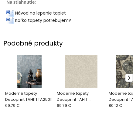
Na stiahnutie:
Návod na lepenie tapiet
Koľko tapety potrebujem?
Podobné produkty
Moderné tapety
Moderné tapety
Moderné tape
Decoprint TAHITI TA25011
Decoprint TAHITI
Decoprint TAH
69.79 €
TA25020
69.79 €
TA25051
80.12 €