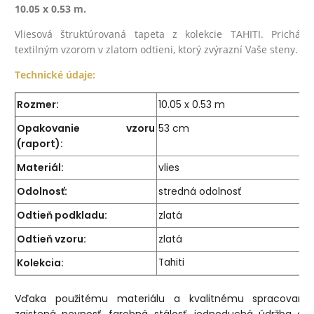
10.05 x 0.53 m.
Vliesová štruktúrovaná tapeta z kolekcie TAHITI. Prichád
textilným vzorom v zlatom odtieni, ktorý zvýrazní Vaše steny.
Technické údaje:
Rozmer:
10.05 x 0.53 m
Opakovanie vzoru
53 cm
(raport):
Materiál:
vlies
Odolnosť:
stredná odolnosť
Odtieň podkladu:
zlatá
Odtieň vzoru:
zlatá
Kolekcia:
Tahiti
Vďaka použitému materiálu a kvalitnému spracovaniu