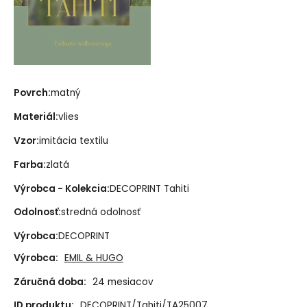
Povrch:
matný
Materiál:
vlies
Vzor:
imitácia textilu
Farba:
zlatá
Výrobca - Kolekcia:
DECOPRINT Tahiti
Odolnosť:
stredná odolnosť
Výrobca:
DECOPRINT
Výrobca:
EMIL & HUGO
Záručná doba:
24 mesiacov
ID produktu:
DECOPRINT/Tahiti/TA25007