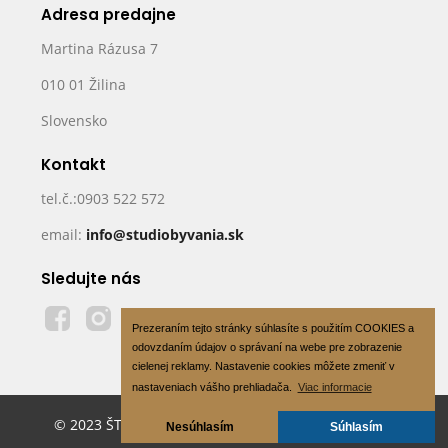
Adresa predajne
Martina Rázusa 7
010 01 Žilina
Slovensko
Kontakt
tel.č.:0903 522 572
email:
info@studiobyvania.sk
Sledujte nás
Prezeraním tejto stránky súhlasíte s použitím COOKIES a
odovzdaním údajov o správaní na webe pre zobrazenie
cielenej reklamy. Nastavenie cookies môžete zmeniť v
nastaveniach vášho prehliadača.
Viac informacie
© 2023 ŠTÚDIO BÝVANIA s.r.o - All Rights Reserved
Nesúhlasím
Súhlasím