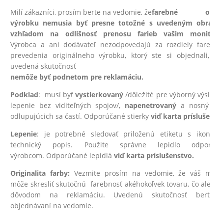
Milí zákazníci, prosím berte na vedomie, že
farebné odti
výrobku nemusia byť presne totožné s uvedeným obráz
vzhľadom na odlišnosť prenosu farieb vašim monitor
Výrobca a ani dodávateľ nezodpovedajú za rozdiely fareb
prevedenia originálneho výrobku, ktorý ste si objednali, p
uvedená skutočnosť
nemôže byť podnetom pre reklamáciu.
Podklad
: musí byť
vystierkovaný
/dôležité pre výborný výsled
lepenie bez viditeľných spojov/,
na
penetrovaný
a nosný - 
odlupujúcich sa častí. Odporúčané stierky
viď karta príslušens
Lepenie
: je potrebné sledovať priloženú etiketu s ikona
technický popis. Použite správne lepidlo odporúč
výrobcom. Odporúčané lepidlá
viď karta príslušenstvo.
Originalita farby:
Vezmite prosím na vedomie, že váš moni
môže skresliť skutočnú farebnosť akéhokoľvek tovaru, čo ale ni
dôvodom na reklamáciu. Uvedenú skutočnosť berte 
objednávaní na vedomie.