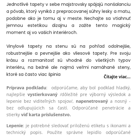
Jednotlivé tapety v sebe majstrovsky spájajú nonšalanciu
a pôvab, ktorý vyniká z prepracovanej súhry lesky a matu,
podobne ako je tomu aj v meste. Nechajte sa vtiahnuť
jemnou estetikou dizajnu a zažite tento magický
moment aj vo vašich interiéroch.
Vinylové tapety na stenu sú na pohľad odolnejšie,
robustnejšie a pevnejšie ako vliesové tapety. Pre svoju
krásu a rozmanitosť sú vhodné do všetkých typov
interiéru, na bežné ale najmä veľmi namáhané steny,
ktoré sa často viac špinia
Čítajte viac...
Príprava podkladu
: odporúčame, aby bol podklad hladký,
najlepšie
vystierkovaný
/dôležité pre výborný výsledok a
lepenie bez viditeľných spojov/,
na
penetrovaný
a nosný -
bez odlupujúcich sa častí. Odporúčané penetrácie a
stierky
viď karta príslušenstvo.
Lepenie
: je potrebné sledovať priloženú etiketu s ikonami a
technický popis. Použite správne lepidlo odporúčané