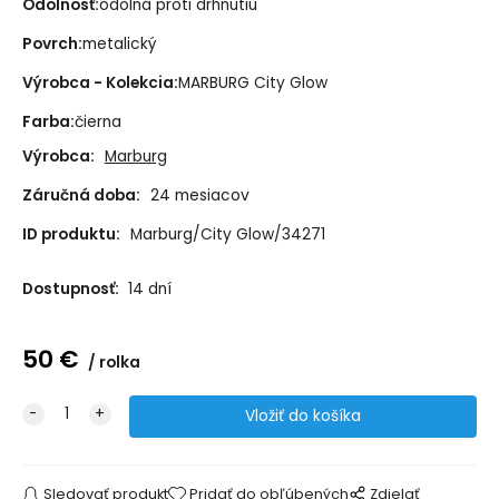
Odolnosť:
odolná proti drhnutiu
Povrch:
metalický
Výrobca - Kolekcia:
MARBURG City Glow
Farba:
čierna
Výrobca:
Marburg
Záručná doba:
24 mesiacov
ID produktu:
Marburg/City Glow/34271
Dostupnosť:
14 dní
50
€
rolka
Sledovať produkt
Pridať do obľúbených
Zdielať