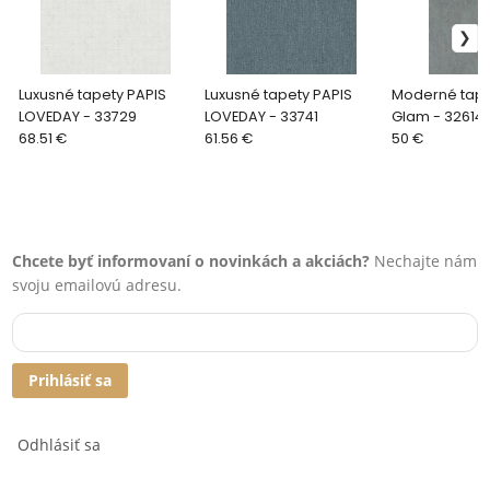
Luxusné tapety PAPIS
Luxusné tapety PAPIS
Moderné tape
LOVEDAY - 33729
LOVEDAY - 33741
Glam - 32614
68.51 €
61.56 €
50 €
Chcete byť informovaní o novinkách a akciách?
Nechajte nám
svoju emailovú adresu.
Prihlásiť sa
Odhlásiť sa