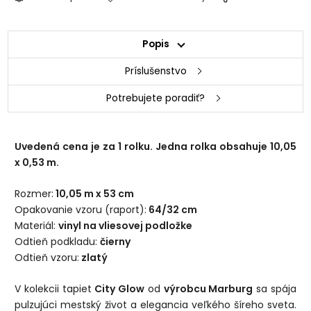
Popis
Príslušenstvo
Potrebujete poradiť?
Uvedená cena je za 1 rolku. Jedna rolka obsahuje 10,05
x 0,53 m.
Rozmer:
10,05 m x 53 cm
Opakovanie vzoru (raport):
64/32 cm
Materiál:
vinyl na vliesovej podložke
Odtieň podkladu:
čierny
Odtieň vzoru:
zlatý
V kolekcii tapiet
City Glow
od
výrobcu Marburg
sa spája
pulzujúci mestský život a elegancia veľkého šíreho sveta.