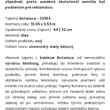
objednali, preto uvedená skutočnosť nemôže byť
podnetom pre reklamáciu.
Tapeta:
Botanica - 33953
Rozmery rolky:
10,05 x 0,53 m
Opakovanie vzoru (raport) :
64 / 32 cm
Materiál:
vlies
Odtieň podkladu:
sivý
Odtieň vzoru:
sivomodrý, biely, béžový
Vliesové tapety z
kolekcie Botanica,
od nemeckého
výrobcu Marburg,
prinášajú do interiérov sviežosť a
autenticitu prírody. Kombinácia vzorov imitujúcich lykovú
podložku, jemne tkaný bambus, palmové listy či
obľúbenú rastlinu Monstera, zaručene premení váš
interiér na útulnú oázu pokoja. Tapety Botanica sú ladené
do prírodných odtieňov, pričom ich farebná škála siaha
od vlnenej bielej, cez jemné odtiene sivej, prírodnej
zelenej až po antracitovú. Vďaka týmto jedinečným
vlastnostiam tapety vytvárajú dojem optického klamu.