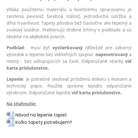
Vďaka použitému materiálu a kvalitnému spracovaniu je
zaistená pevnosť, farebná stálosť, jednoduchá údržba a
dlhá trvanlivosť. Tapety pôsobia tiež čiastočne ako tepelný a
zvukový izolátor. Preklenujú drobné trhliny v podklade a sú
ideálne na akýkoľvek povrch.
Podklad
: musí byť
vystierkovaný
/dôležité pre výborný
výsledok a lepenie bez viditeľných spojov/,
na
penetrovaný
a
nosný - bez odlupujúcich sa častí. Odporúčané stierky
viď
karta príslušenstvo.
Lepenie
: je potrebné sledovať priloženú etiketu s ikonami a
technický popis. Použite správne lepidlo odporúčané
výrobcom. Odporúčané lepidlá
viď karta príslušenstvo.
Na stiahnutie:
Návod na lepenie tapiet
Koľko tapety potrebujem?