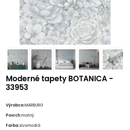
Moderné tapety BOTANICA -
33953
Výrobca:
MARBURG
Povrch:
matný
Farba:
sivomodrá