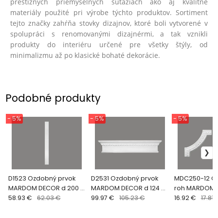
prestížnych priemyselných súťažiach ako aj kvalitné
materiály použité pri výrobe týchto produktov. Sortiment
tejto značky zahŕňa stovky dizajnov, ktoré boli vytvorené v
spolupráci s renomovanými dizajnérmi, a tak vznikli
produkty do interiéru určené pre všetky štýly, od
minimalizmu až po klasické bohaté dekorácie.
Podobné produkty
- 5%
- 5%
- 5%
D1523 Ozdobný prvok
D2531 Ozdobný prvok
MDC250-12 O
MARDOM DECOR d 200 x
MARDOM DECOR d 124 x
roh MARDOM D
v 16,5 x š 1,8 cm
58.93 €
62.03 €
v 25 x š 9 cm
99.97 €
105.23 €
x v 41 x š 2 cm
16.92 €
17.81 