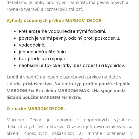
detailami. Je ľahký, odolný voči vlhkosti, má pevný povrch a
rovnako tvarovú a rozmerovú stálosť.
Výhody ozdobných prvkov MARDOM DECOR:
Pretierateľné vodouriediteľnými farbami,
povrch je veľmi pevný, odolný proti poškodeniu,
vodeodolné,
jednoduchá inštalácia,
bez predelov a spojok,
neobsahuje toxické látky, bez azbestu a kyanidov.
Lepidlá
v
hodné na lepenie ozdobných prvkov nájdete v
záložke
príslušenstvo
. Na tento typ profilu použite l
epidlo
MARDOM Fix Pro
al
ebo
MARDOM MAX
. sNa spoje medzi
lištami použite
MARDOM Fix Extra
.
O značke
MARDOM DECOR:
Mardom Decor je jedným z popredných výrobcov
dekoratívnych líšť a štukov. O akosti jeho výrobkov svedčia
okrem spokojných zákazníkov aj mnohé ocenenia v