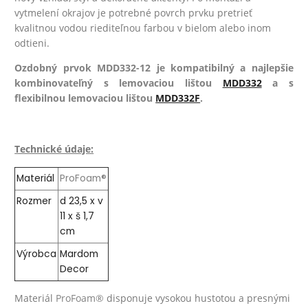
vytmelení okrajov je potrebné povrch prvku pretrieť
kvalitnou vodou riediteľnou farbou v bielom alebo inom
odtieni.
Ozdobný prvok MDD332-12 je k
ompatibilný a najlepšie
kombinovateľný s lemovaciou lištou
MDD332
a s
flexibilnou lemovaciou lištou
MDD332F
.
Technické údaje:
Materiál
ProFoam®
Rozmer
d 23,5 x v
11 x š 1,7
cm
Výrobca
Mardom
Decor
Materiál
ProFoam®
disponuje vysokou hustotou a presnými