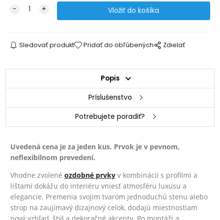
Sledovať produkt
Pridať do obľúbených
Zdielať
Popis
Príslušenstvo
Potrebujete poradiť?
Uvedená cena je za jeden kus. Prvok je v pevnom,
neflexibilnom prevedení.
Vhodne zvolené
ozdobné prvky
v kombinácii s profilmi a
lištami dokážu do interiéru vniesť atmosféru luxusu a
elegancie. Premenia svojim tvarom jednoduchú stenu alebo
strop na zaujímavý dizajnový celok, dodajú miestnostiam
nový vzhľad, štýl a dekoračné akcenty. Po montáži a