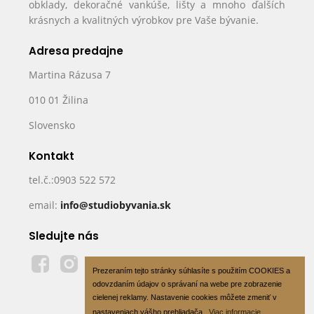
obklady, dekoračné vankúše, lišty a mnoho ďalších
krásnych a kvalitných výrobkov pre Vaše bývanie.
Adresa predajne
Martina Rázusa 7
010 01 Žilina
Slovensko
Kontakt
tel.č.:0903 522 572
email:
info@studiobyvania.sk
Sledujte nás
Prezeraním tejto stránky súhlasíte s použitím COOKIES a
odovzdaním údajov o správaní na webe pre zobrazenie
cielenej reklamy. Nastavenie cookies môžete zmeniť v
nastaveniach vášho prehliadača.
Viac informacie