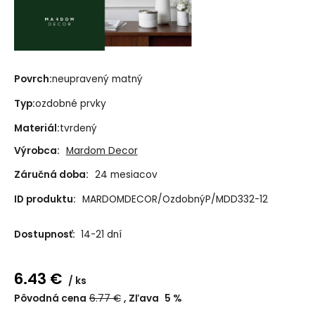
Povrch:
neupravený matný
Typ:
ozdobné prvky
Materiál:
tvrdený
Výrobca:
Mardom Decor
Záručná doba:
24 mesiacov
ID produktu:
MARDOMDECOR/OzdobnýP/MDD332-12
Dostupnosť:
14-21 dní
6.43
€
ks
Pôvodná cena
6.77
€
Zľava
5
%