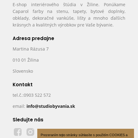
E-shop interiérového štúdia v Žiline. Ponúkame
Caparol farby na stenu, tapety, bytové doplnky,
obklady, dekoračné vankúše, lišty a mnoho ďalších
krásnych a kvalitných výrobkov pre Vaše bývanie.
Adresa predajne
Martina Rázusa 7
010 01 Žilina
Slovensko
Kontakt
tel.č.:0903 522 572
email:
info@studiobyvania.sk
Sledujte nás
Prezeraním tejto stránky súhlasíte s použitím COOKIES a