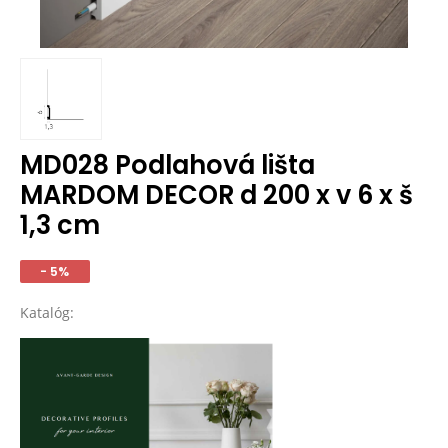
MD028 Podlahová lišta
MARDOM DECOR d 200 x v 6 x š
1,3 cm
- 5%
Katalóg: