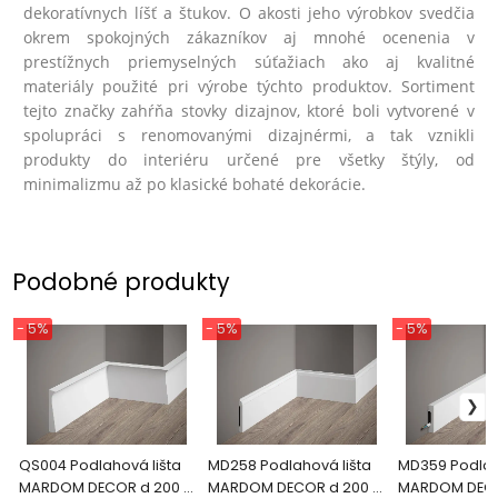
dekoratívnych líšť a štukov. O akosti jeho výrobkov svedčia
okrem spokojných zákazníkov aj mnohé ocenenia v
prestížnych priemyselných súťažiach ako aj kvalitné
materiály použité pri výrobe týchto produktov. Sortiment
tejto značky zahŕňa stovky dizajnov, ktoré boli vytvorené v
spolupráci s renomovanými dizajnérmi, a tak vznikli
produkty do interiéru určené pre všetky štýly, od
minimalizmu až po klasické bohaté dekorácie.
Podobné produkty
- 5%
- 5%
- 5%
QS004 Podlahová lišta
MD258 Podlahová lišta
MD359 Podlah
MARDOM DECOR d 200 x
MARDOM DECOR d 200 x
MARDOM DECO