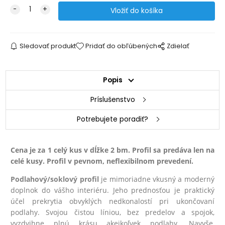
Sledovať produkt
Pridať do obľúbených
Zdielať
Popis
Príslušenstvo
Potrebujete poradiť?
Cena je za 1 celý kus v dĺžke 2 bm. Profil sa predáva len na
celé kusy. Profil v pevnom, neflexibilnom prevedení.
Podlahový/soklový profil
je mimoriadne vkusný a moderný
doplnok do vášho interiéru. Jeho prednosťou je praktický
účel prekrytia obvyklých nedkonalostí pri ukončovaní
podlahy. Svojou čistou líniou, bez predelov a spojok,
vyzdvihne plnú krásu akejkoľvek podlahy. Navyše,