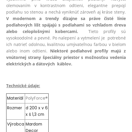
olemovaním v kontrastnom odtieni, elegantne prepojí
podlahu so stenou a nechá vyniknúť zároveň aj kráse steny.
V modernom a trendy dizajne sa práve čisté línie
podlahových líšt spájajú s podlahami so vzhľadom dreva
alebo celoplošnými kobercami.
Tieto profily sú
vysokoodolné a pevné. Po nalepení a vytmelení je potrebné
ich natrieť odolnou, kvalitnou umývateľnou farbou v bielom
alebo inom odtieni.
Niektoré podlahové profily majú z
vnútornej strany špeciálny priestor s možnosťou vedenia
elektrických a dátových káblov.
Technické údaje:
Materiál
PolyForce®
Rozmer
d 200 x v 6
x š 1,3 cm
Výrobca
Mardom
Decor