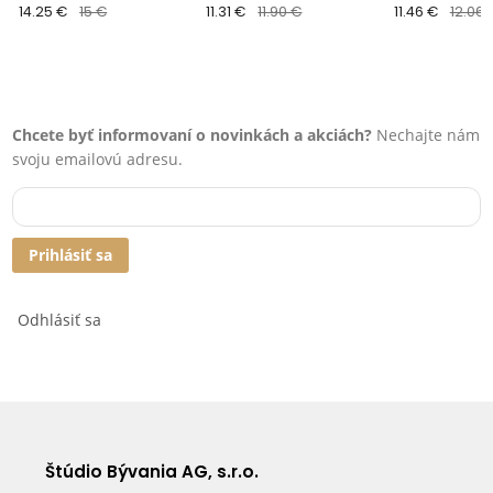
v 10,8 x š 1,5 cm
14.25 €
15 €
v 8,1 x š 1 cm
11.31 €
11.90 €
v 7 x š 1,6 cm
11.46 €
12.06 
Chcete byť informovaní o novinkách a akciách?
Nechajte nám
svoju emailovú adresu.
Prihlásiť sa
Odhlásiť sa
Štúdio Bývania AG, s.r.o.