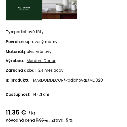
Typ:
podlahové lišty
Povrch:
neupravený matný
Materiál:
polystyrénový
Výrobca:
Mardom Decor
Záručná doba:
24 mesiacov
ID produktu:
MARDOMDECOR/PodlahováL/MD028
Dostupnosť:
14-21 dní
11.35
€
ks
Pôvodná cena
11.95
€
Zľava
5
%