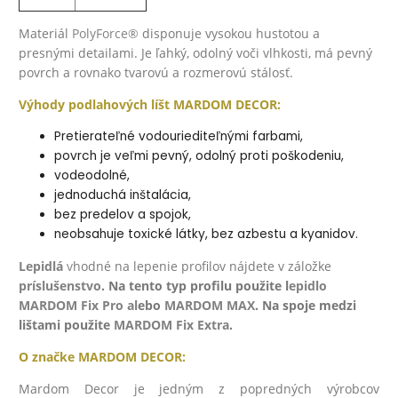
Materiál
PolyForce®
disponuje vysokou hustotou a
presnými detailami. Je ľahký, odolný voči vlhkosti, má pevný
povrch a rovnako tvarovú a rozmerovú stálosť.
Výhody podlahových líšt MARDOM DECOR:
Pretierateľné vodouriediteľnými farbami,
povrch je veľmi pevný, odolný proti poškodeniu,
vodeodolné,
jednoduchá inštalácia,
bez predelov a spojok,
neobsahuje toxické látky, bez azbestu a kyanidov.
Lepidlá
v
hodné na lepenie profilov nájdete v záložke
príslušenstvo
. Na tento typ profilu použite l
epidlo
MARDOM Fix Pro
al
ebo
MARDOM MAX
. Na spoje medzi
lištami použite
MARDOM Fix Extra
.
O značke
MARDOM DECOR:
Mardom Decor je jedným z popredných výrobcov