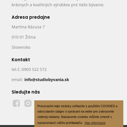
krásnych a kvalitných výrobkov pre Vaše bývanie.
Adresa predajne
Martina Rázusa 7
010 01 Žilina
Slovensko
Kontakt
tel.č.:0903 522 572
email:
info@studiobyvania.sk
Sledujte nás
Prezeraním tejto stránky súhlasíte s použitím COOKIES a
odovzdaním údajov o správaní na webe pre zobrazenie
cielenej reklamy. Nastavenie cookies môžete zmeniť v
nastaveniach vášho prehliadača.
Viac informacie