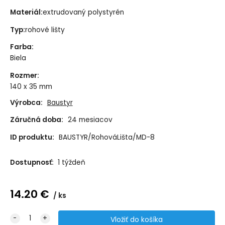
Materiál:
extrudovaný polystyrén
Typ:
rohové lišty
Farba
:
Biela
Rozmer
:
140 x 35 mm
Výrobca:
Baustyr
Záručná doba:
24 mesiacov
ID produktu:
BAUSTYR/RohováLišta/MD-8
Dostupnosť:
1 týždeň
14.20
€
ks