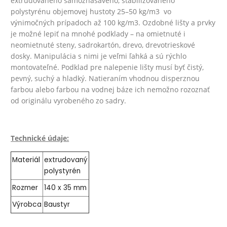
extrudovaného
samozhášavého, stabilizovaného
polystyrénu objemovej hustoty 25–50 kg/m3 vo
výnimočných prípadoch až 100 kg/m3.
Ozdobné lišty a prvky
je možné lepiť na mnohé podklady – na omietnuté i
neomietnuté steny, sadrokartón, drevo, drevotrieskové
dosky.
Manipulácia s nimi je veľmi ľahká a sú rýchlo
montovateľné. Podklad pre nalepenie lišty musí byť čistý,
pevný, suchý a hladký. Natieraním vhodnou disperznou
farbou alebo farbou na vodnej báze ich nemožno rozoznať
od originálu vyrobeného zo sadry.
Technické údaje:
Materiál
extrudovaný
polystyrén
Rozmer
140 x 35 mm
Výrobca
Baustyr