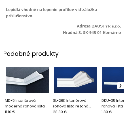
Lepidlá vhodné na lepenie profilov viď záložka
príslušenstvo.
Adresa
BAUSTYR s.r.o.
Hradná 3, SK-945 01 Komárno
Podobné produkty
MD-5 Interiérová
SL-26K Interiérová
DKU-35 Interi
moderná rohová lišta
rohová lišta rezaná
rohová lišta 
BAUSTYR 120 x 70 mm
11.10 €
BAUSTYR 145 x 195 mm
28.30 €
BAUSTYR 35 x
1.80 €
(2bm/ks)
(2bm/ks)
(2bm/ks)