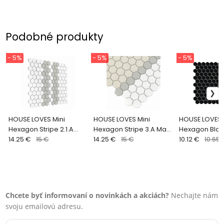
Podobné produkty
- 5%
- 5%
- 5%
HOUSE LOVES Mini
HOUSE LOVES Mini
HOUSE LOVES 
Hexagon Stripe 2.1.A
Hexagon Stripe 3.A Matt
Hexagon Blac
Matt Gresové mozaiky
14.25 €
15 €
Gresové mozaiky DUNIN
14.25 €
15 €
Gresové moza
10.12 €
10.65 
DUNIN (30x26cm/1ks)
(30x26cm/1ks)
(30x26cm/1ks
Chcete byť informovaní o novinkách a akciách?
Nechajte nám
svoju emailovú adresu.