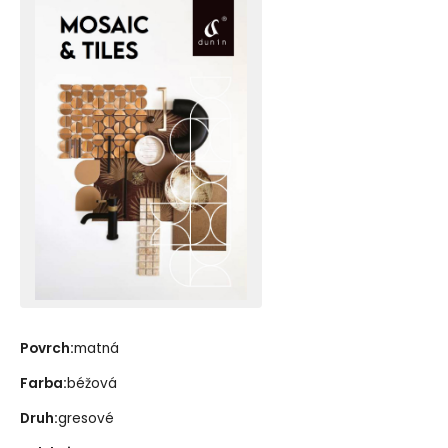
Povrch:
matná
Farba:
béžová
Druh:
gresové