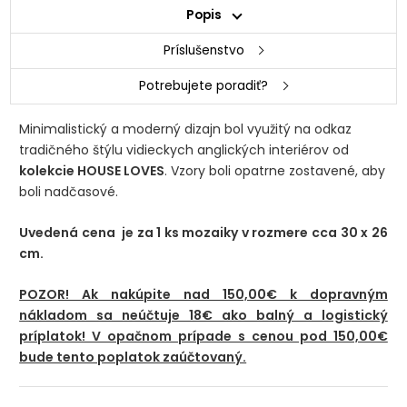
Popis
Príslušenstvo
Potrebujete poradiť?
Minimalistický a moderný dizajn bol využitý na odkaz
tradičného štýlu vidieckych anglických interiérov od
kolekcie HOUSE LOVES
. Vzory boli opatrne zostavené, aby
boli nadčasové.
Uvedená cena je za 1 ks mozaiky v rozmere cca 30 x 26
cm.
POZOR! Ak nakúpite nad 150,00€ k dopravným
nákladom sa neúčtuje 18€ ako balný a logistický
príplatok! V opačnom prípade s cenou pod 150,00€
bude tento poplatok zaúčtovaný.