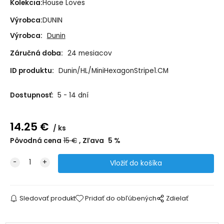
Kolekcia:
House Loves
Výrobca:
DUNIN
Výrobca:
Dunin
Záručná doba:
24 mesiacov
ID produktu:
Dunin/HL/MiniHexagonStripe1.CM
Dostupnosť:
5 - 14 dní
14.25
€
ks
Pôvodná cena
15
€
Zľava
5
%
Sledovať produkt
Pridať do obľúbených
Zdielať