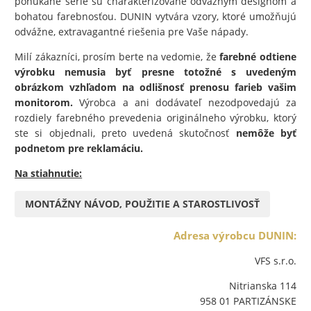
ponúkané série sú charakterizované odvážnym designom a
bohatou farebnosťou. DUNIN vytvára vzory, ktoré umožňujú
odvážne, extravagantné riešenia pre Vaše nápady.
Milí zákazníci, prosím berte na vedomie, že
farebné odtiene
výrobku nemusia byť presne totožné s uvedeným
obrázkom vzhľadom na odlišnosť prenosu farieb vašim
monitorom.
Výrobca a ani dodávateľ nezodpovedajú za
rozdiely farebného prevedenia originálneho výrobku, ktorý
ste si objednali, preto uvedená skutočnosť
nemôže byť
podnetom pre reklamáciu.
Na stiahnutie:
MONTÁŽNY NÁVOD, POUŽITIE A STAROSTLIVOSŤ
Adresa výrobcu DUNIN:
VFS s.r.o.
Nitrianska 114
958 01 PARTIZÁNSKE