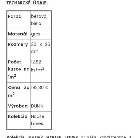
TECHNICKÉ ÚDAJE:
Farba
béžová,
biela
Materiál
gres
Rozmery
30 x 26
cm
Počet
12,82
kusov na
2
ks/m
2
1m
Cena za
192,30 €
2
m
Výrobca
DUNIN
Kolekcia
House
Loves
Kolekcia mozaík HOUSE LOVES
prináša konzistentné a