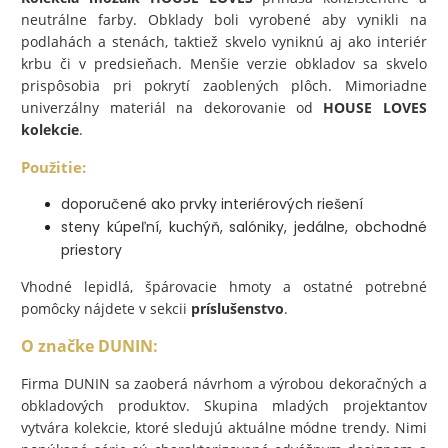
neutrálne farby. Obklady boli vyrobené aby vynikli na
podlahách a stenách, taktiež skvelo vyniknú aj ako interiér
krbu či v predsieňach. Menšie verzie obkladov sa skvelo
prispôsobia pri pokrytí zaoblených plôch. Mimoriadne
univerzálny materiál na dekorovanie od
HOUSE LOVES
kolekcie
.
Použitie:
doporučené ako prvky interiérových riešení
steny kúpeľní, kuchýň, salóniky, jedálne, obchodné
priestory
Vhodné lepidlá, špárovacie hmoty a ostatné potrebné
pomôcky nájdete v sekcii
príslušenstvo
.
O značke DUNIN:
Firma DUNIN sa zaoberá návrhom a výrobou dekoračných a
obkladových produktov. Skupina mladých projektantov
vytvára kolekcie, ktoré sledujú aktuálne módne trendy. Nimi