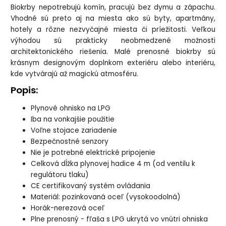
Biokrby nepotrebujú komín, pracujú bez dymu a zápachu.
Vhodné sú preto aj na miesta ako sú byty, apartmány,
hotely a rôzne nezvyčajné miesta či príežitosti. Veľkou
výhodou sú prakticky neobmedzené možnosti
architektonického riešenia. Malé prenosné biokrby sú
krásnym designovým doplnkom exteriéru alebo interiéru,
kde vytvárajú až magickú atmosféru.
Popis:
Plynové ohnisko na LPG
Iba na vonkajšie použitie
Voľne stojace zariadenie
Bezpečnostné senzory
Nie je potrebné elektrické pripojenie
Celková dĺžka plynovej hadice 4 m (od ventilu k
regulátoru tlaku)
CE certifikovaný systém ovládania
Materiál: pozinkovaná oceľ (vysokoodolná)
Horák-nerezová oceľ
Plne prenosný - fľaša s LPG ukrytá vo vnútri ohniska