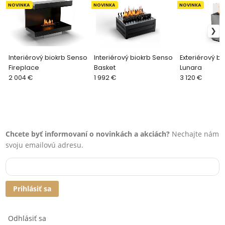
NOVINKA
NOVINKA
NOVINKA
Interiérový biokrb Senso
Interiérový biokrb Senso
Exteriérový bi
Fireplace
Basket
Lunara
2 004 €
1 992 €
3 120 €
Chcete byť informovaní o novinkách a akciách?
Nechajte nám
svoju emailovú adresu.
Prihlásiť sa
Odhlásiť sa