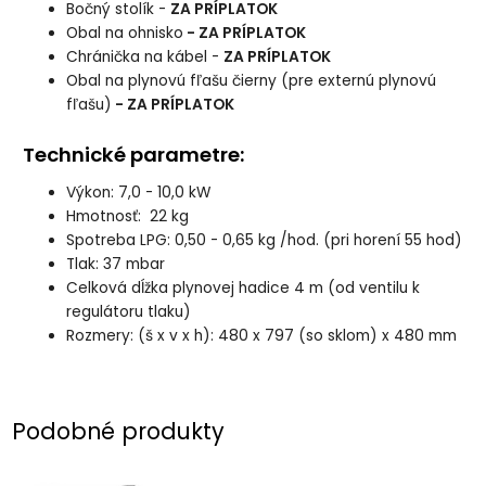
Bočný stolík -
ZA PRÍPLATOK
Obal na ohnisko
- ZA PRÍPLATOK
Chránička na kábel -
ZA PRÍPLATOK
Obal na plynovú fľašu čierny (pre externú plynovú
fľašu)
- ZA PRÍPLATOK
Technické parametre:
Výkon: 7,0 - 10,0 kW
Hmotnosť: 22 kg
Spotreba LPG: 0,50 - 0,65 kg /hod. (pri horení 55 hod)
Tlak: 37 mbar
Celková dĺžka plynovej hadice 4 m (od ventilu k
regulátoru tlaku)
Rozmery: (š x v x h): 480 x 797 (so sklom) x 480 mm
Podobné produkty