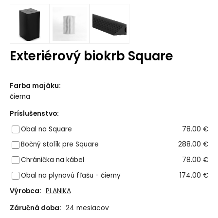
Exteriérový biokrb Square
Farba majáku
:
čierna
Príslušenstvo
:
Obal na Square
78.00 €
Bočný stolík pre Square
288.00 €
Chránička na kábel
78.00 €
Obal na plynovú fľašu - čierny
174.00 €
Výrobca:
PLANIKA
Záručná doba:
24 mesiacov