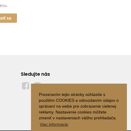
esu.
ásiť sa
Sledujte nás
Prezeraním tejto stránky súhlasíte s
použitím COOKIES a odovzdaním údajov o
správaní na webe pre zobrazenie cielenej
reklamy. Nastavenie cookies môžete
zmeniť v nastaveniach vášho prehliadača.
Viac informacie