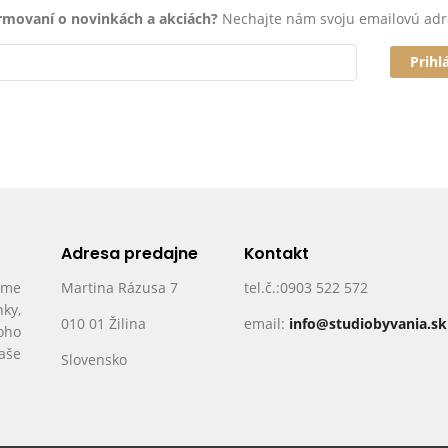
ormovaní o novinkách a akciách?
Nechajte nám svoju emailovú adr
Prihl
Adresa predajne
Kontakt
ame
Martina Rázusa 7
tel.č.:0903 522 572
nky,
010 01 Žilina
email:
info@studiobyvania.sk
oho
Vaše
Slovensko