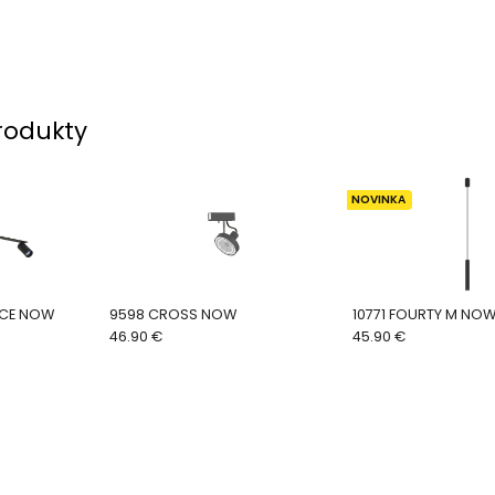
rodukty
NOVINKA
ACE NOW
9598 CROSS NOW
10771 FOURTY M NO
46.90 €
45.90 €