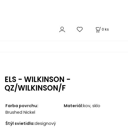
0
ks
ELS - WILKINSON -
QZ/WILKINSON/F
Farba povrchu:
Materiál:
kov, sklo
Brushed Nickel
Štýl svietidla:
designový