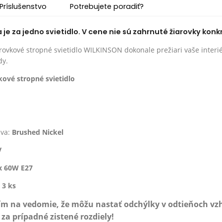
Príslušenstvo
Potrebujete poradiť?
e za jedno svietidlo. V cene nie sú zahrnuté žiarovky konk
rovkové stropné svietidlo WILKINSON dokonale prežiari vaše interié
dy.
kové stropné svietidlo
ava:
Brushed Nickel
V
x 60W E27
:
3 ks
ím na vedomie, že môžu nastať odchýlky v odtieňoch v
a prípadné zistené rozdiely!