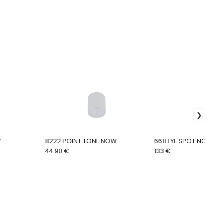
W
8222 POINT TONE NOW
6611 EYE SPOT NOW
44.90 €
133 €