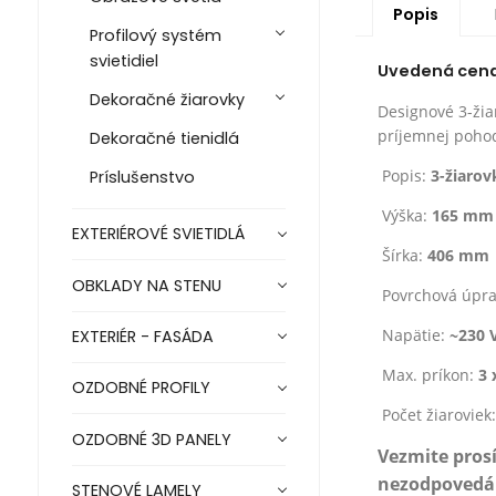
Popis
Profilový systém
svietidiel
Uvedená cena j
Dekoračné žiarovky
Designové 3-žia
príjemnej poho
Dekoračné tienidlá
Popis:
3-žiarov
Príslušenstvo
Výška:
165 mm
EXTERIÉROVÉ SVIETIDLÁ
Šírka:
406 mm
OBKLADY NA STENU
Povrchová úpr
Napätie:
~230 
EXTERIÉR - FASÁDA
Max. príkon:
3 
OZDOBNÉ PROFILY
Počet žiaroviek
OZDOBNÉ 3D PANELY
Vezmite pros
nezodpovedá z
STENOVÉ LAMELY