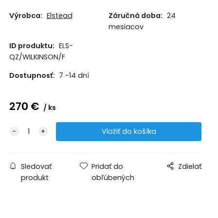
Výrobca:
Elstead
Záručná doba:
24
mesiacov
ID produktu:
ELS-
QZ/WILKINSON/F
Dostupnosť:
7 -14 dní
270
€
ks
Sledovať
Pridať do
Zdielať
produkt
obľúbených