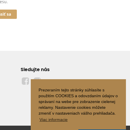
esu.
ásiť sa
Sledujte nás
Prezeraním tejto stránky súhlasíte s
použitím COOKIES a odovzdaním údajov o
správaní na webe pre zobrazenie cielenej
reklamy. Nastavenie cookies môžete
zmeniť v nastaveniach vášho prehliadača.
Viac informacie