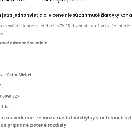
e za jedno svietidlo. V cene nie sú zahrnuté žiarovky konk
rovkové nástenné svietidlo VINTNER dokonale prežiari vaše interiér
dy.
kové nástenné svietidlo
ava:
Satin Nickel
V
x 60W E27
:
1 ks
ím na vedomie, že môžu nastať odchýlky v odtieňoch v
a prípadné zistené rozdiely!