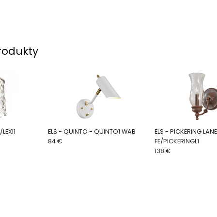
rodukty
FE/LEXI1
ELS - QUINTO - QUINTO1 WAB
ELS - PICKERING LANE
84 €
FE/PICKERINGL1
138 €