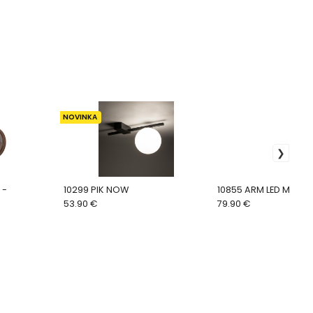
NOVINKA
 -
10299 PIK NOW
10855 ARM LED M NO
53.90 €
79.90 €