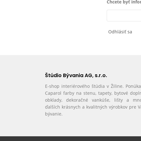
Chcete byť inf
Odhlásiť sa
Štúdio Bývania AG, s.r.o.
E-shop interiérového štúdia v Žiline. Ponúk
Caparol farby na stenu, tapety, bytové dopl
obklady, dekoračné vankúše, lišty a mn
ďalších krásnych a kvalitných výrobkov pre 
bývanie.