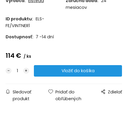
Výrobca:
Elstead
Záručná doba:
24
mesiacov
ID produktu:
ELS-
FE/VINTNER1
Dostupnosť:
7 -14 dní
114
€
ks
Sledovať
Pridať do
Zdielať
produkt
obľúbených