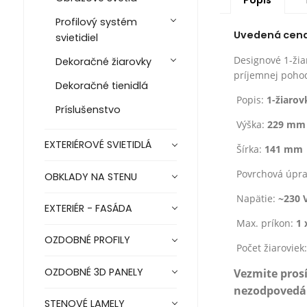
Profilový systém
Uvedená cena j
svietidiel
Designové 1-žia
Dekoračné žiarovky
príjemnej poho
Dekoračné tienidlá
Popis:
1-žiarov
Príslušenstvo
Výška:
229 mm
EXTERIÉROVÉ SVIETIDLÁ
Šírka:
141 mm
Povrchová úpr
OBKLADY NA STENU
Napätie:
~230 
EXTERIÉR - FASÁDA
Max. príkon:
1 
OZDOBNÉ PROFILY
Počet žiaroviek
OZDOBNÉ 3D PANELY
Vezmite pros
nezodpovedá z
STENOVÉ LAMELY