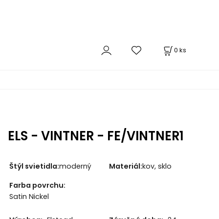
0
ks
ELS - VINTNER - FE/VINTNER1
Štýl svietidla:
moderný
Materiál:
kov, sklo
Farba povrchu:
Satin Nickel