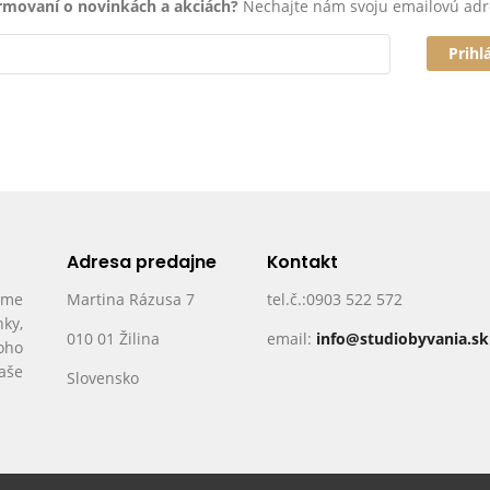
ormovaní o novinkách a akciách?
Nechajte nám svoju emailovú adr
Prihl
Adresa predajne
Kontakt
ame
Martina Rázusa 7
tel.č.:0903 522 572
nky,
010 01 Žilina
email:
info@studiobyvania.sk
oho
Vaše
Slovensko