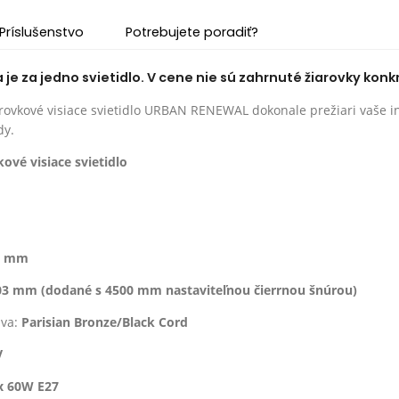
Príslušenstvo
Potrebujete poradiť?
e za jedno svietidlo. V cene nie sú zahrnuté žiarovky konk
rovkové visiace svietidlo URBAN RENEWAL dokonale prežiari vaše int
dy.
kové visiace svietidlo
3 mm
03 mm (dodané s 4500 mm nastaviteľnou čierrnou šnúrou)
ava:
Parisian Bronze/Black Cord
V
x 60W E27