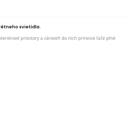
rétneho svietidla.
eriérové priestory a zároveň do nich prinesie lúče plné