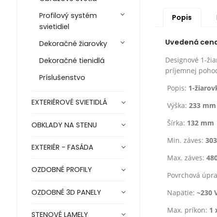
Profilový systém
Popis
svietidiel
Uvedená cena j
Dekoračné žiarovky
Designové 1-žia
Dekoračné tienidlá
príjemnej poho
Príslušenstvo
Popis:
1-žiarov
EXTERIÉROVÉ SVIETIDLÁ
Výška:
233 mm
Šírka:
132 mm
OBKLADY NA STENU
Min. záves:
30
EXTERIÉR - FASÁDA
Max. záves:
48
OZDOBNÉ PROFILY
Povrchová úpr
OZDOBNÉ 3D PANELY
Napätie:
~230 
Max. príkon:
1 
STENOVÉ LAMELY