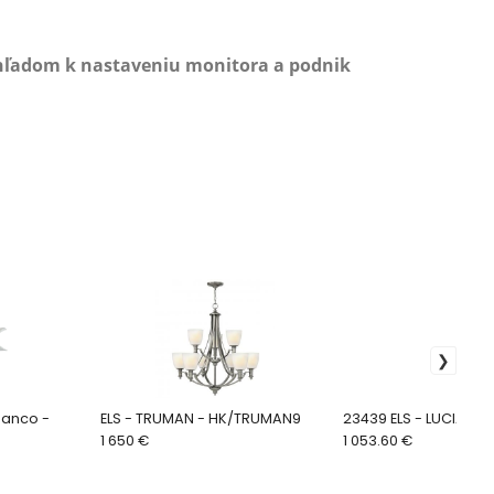
zhľadom k nastaveniu monitora a podnik
ianco -
ELS - TRUMAN - HK/TRUMAN9
23439 ELS - LUCIA 
1 650 €
1 053.60 €