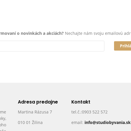
ormovaní o novinkách a akciách?
Nechajte nám svoju emailovú adr
Prihl
Adresa predajne
Kontakt
ame
Martina Rázusa 7
tel.č.:0903 522 572
nky,
010 01 Žilina
email:
info@studiobyvania.sk
oho