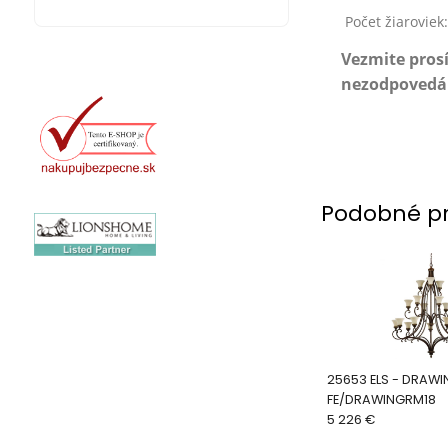
Počet žiaroviek
Vezmite pros
nezodpovedá z
Podobné p
25653 ELS - DRAWING ROOM -
FE/DRAWINGRM18
5 226 €