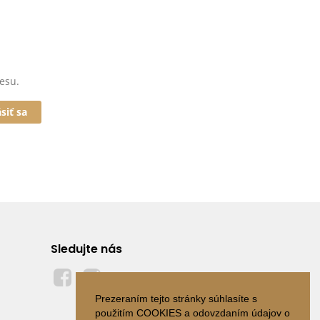
esu.
ásiť sa
Sledujte nás
Prezeraním tejto stránky súhlasíte s
použitím COOKIES a odovzdaním údajov o