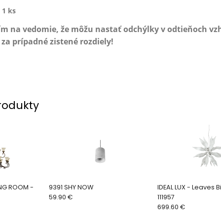
:
1 ks
ím na vedomie, že môžu nastať odchýlky v odtieňoch v
a prípadné zistené rozdiely!
rodukty
9391 SHY NOW
IDEAL LUX - Leaves B
59.90 €
111957
699.60 €