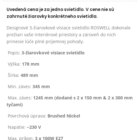
Uvedená cena je za jedno svietidlo. V cene nie sú
zahrnuté žiarovky konkrétneho svietidla.
Designové 3-žiarovkové visiace svietidlo ROSWELL dokonale
prežiari vaše interiérové priestory a zároveň do nich
prinesie lúče plné príjemnej pohody.
Popis:
3-žiarovkové visiace svietidlo
Výška:
178 mm
Šírka:
489 mm
Min. záves:
345 mm
Max. záves:
1245 mm (dodané s 2 x 150 mm & 2 x 300 mm
tyčami)
Povrchová úprava:
Brushed Nickel
Napätie:
~230 V
Max. príkon:
3 x 100W E27