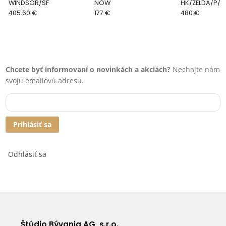
WINDSOR/SF
NOW
HK/ZELDA/P/B
405.60 €
177 €
480 €
Chcete byť informovaní o novinkách a akciách?
Nechajte nám
svoju emailovú adresu.
Prihlásiť sa
Odhlásiť sa
Štúdio Bývania AG, s.r.o.