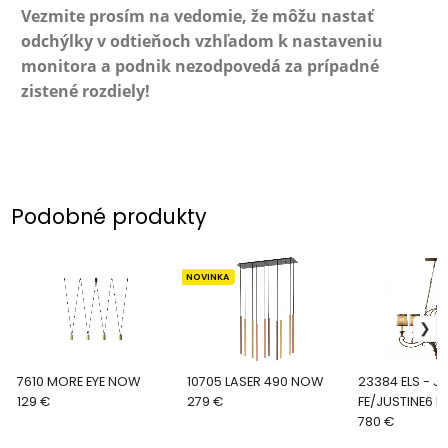
Vezmite prosím na vedomie, že môžu nastať
odchýlky v odtieňoch vzhľadom k nastaveniu
monitora a podnik nezodpovedá za prípadné
zistené rozdiely!
Podobné produkty
NOVINKA
7610 MORE EYE NOW
10705 LASER 490 NOW
23384 ELS - JUSTINE -
129 €
279 €
FE/JUSTINE6 IS
780 €