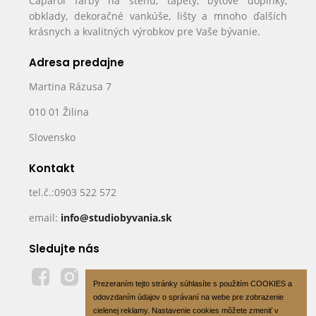
Caparol farby na stenu, tapety, bytové doplnky,
obklady, dekoračné vankúše, lišty a mnoho ďalších
krásnych a kvalitných výrobkov pre Vaše bývanie.
Adresa predajne
Martina Rázusa 7
010 01 Žilina
Slovensko
Kontakt
tel.č.:0903 522 572
email:
info@studiobyvania.sk
Sledujte nás
Prezeraním tejto stránky súhlasíte s použitím COOKIES a
odovzdaním údajov o správaní na webe pre zobrazenie
cielenej reklamy. Nastavenie cookies môžete zmeniť v