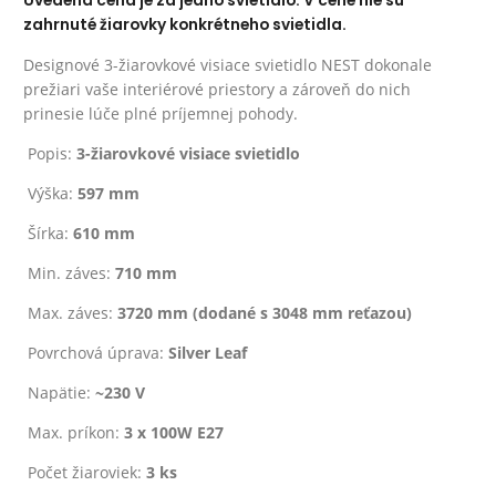
Uvedená cena je za jedno svietidlo. V cene nie sú
zahrnuté žiarovky konkrétneho svietidla.
Designové 3-žiarovkové visiace svietidlo NEST dokonale
prežiari vaše interiérové priestory a zároveň do nich
prinesie lúče plné príjemnej pohody.
Popis:
3-žiarovkové visiace svietidlo
Výška:
597 mm
Šírka:
610 mm
Min. záves:
710 mm
Max. záves:
3720 mm (dodané s 3048 mm reťazou)
Povrchová úprava:
Silver Leaf
Napätie:
~230 V
Max. príkon:
3 x 100W E27
Počet žiaroviek:
3 ks