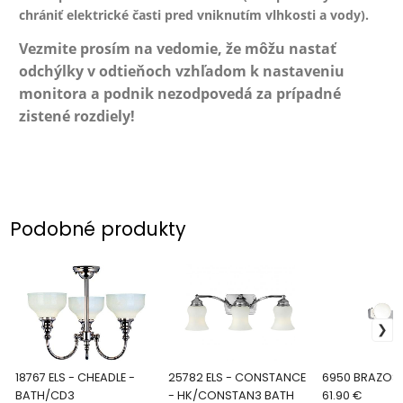
chrániť elektrické časti pred vniknutím vlhkosti a vody).
Vezmite prosím na vedomie, že môžu nastať
odchýlky v odtieňoch vzhľadom k nastaveniu
monitora a podnik nezodpovedá za prípadné
zistené rozdiely!
Podobné produkty
18767 ELS - CHEADLE -
25782 ELS - CONSTANCE
6950 BRAZOS
BATH/CD3
- HK/CONSTAN3 BATH
61.90 €