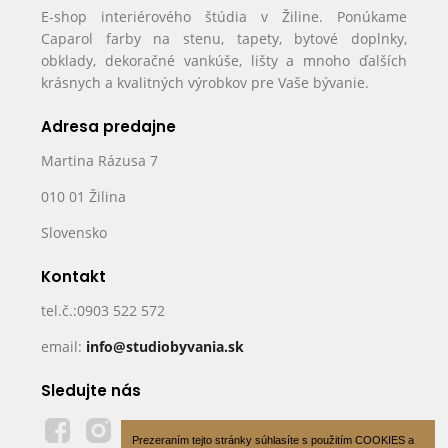
E-shop interiérového štúdia v Žiline. Ponúkame
Caparol farby na stenu, tapety, bytové doplnky,
obklady, dekoračné vankúše, lišty a mnoho ďalších
krásnych a kvalitných výrobkov pre Vaše bývanie.
Adresa predajne
Martina Rázusa 7
010 01 Žilina
Slovensko
Kontakt
tel.č.:0903 522 572
email:
info@studiobyvania.sk
Sledujte nás
Prezeraním tejto stránky súhlasíte s použitím COOKIES a