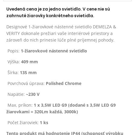
Uvedená cena je za jedno svietidlo. V cene nie sú
zahrnuté žiarovky konkrétneho svietidla.
Designové 1-žiarovkové nástenné svietidlo DEMELZA &
VERITY dokonale prežiari vaše interiérové priestory a
zároveň do nich prinesie lúče plné príjemnej pohody.
Popis:
1-žiarovkové nástenné svietidlo
Výška:
409 mm
Šírka:
135 mm
Povrchová úprava:
Polished Chrome
Napätie:
~230 V
Max. príkon:
1 x 3,5W LED G9 (dodané s 3,5W LED G9
žiarovkami = 320Lm každá, 3000k)
Počet žiaroviek:
1 ks
Tento produkt má hodnotenie IP44 (schopnosť výrobku