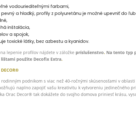
eľné vodouriediteľnými farbami,
 pevný a hladký, profily z polyuretánu je možné upevniť do ľub
né,
há inštalácia,
lov a spojok,
e toxické látky, bez azbestu a kyanidov.
na lepenie profilov nájdete v záložke
príslušenstvo
.
Na tento typ p
lištami použite
Decofix Extra
.
 DECOR®
rodinným podnikom s viac než 40-ročnými skúsenosťami v oblasti v
ňujú naplno zapojiť vašu kreativitu k vytvoreniu jedinečného prie
ka Orac Decor® tak dokážete do svojho domova priniesť krásu, vysok