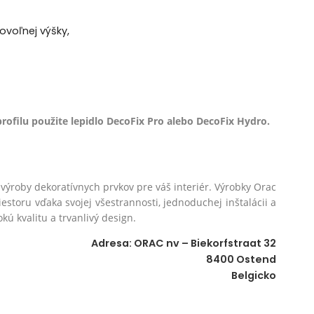
ovoľnej výšky,
rofilu použite lepidlo
DecoFix Pro
alebo
DecoFix Hydro
.
ýroby dekoratívnych prvkov pre váš interiér. Výrobky Orac
storu vďaka svojej všestrannosti, jednoduchej inštalácii a
ú kvalitu a trvanlivý design.
Adresa: ORAC nv – Biekorfstraat 32
8400 Ostend
Belgicko