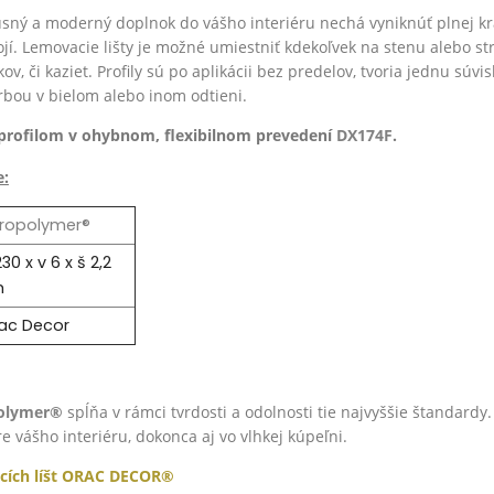
ný a moderný doplnok do vášho interiéru nechá vyniknúť plnej krá
jí. Lemovacie lišty je možné umiestniť kdekoľvek na stenu alebo str
ov, či kaziet. Profily sú po aplikácii bez predelov, tvoria jednu súvi
rbou v bielom alebo inom odtieni.
profilom v ohybnom, flexibilnom prevedení
DX174F
.
e:
ropolymer®
30 x v 6 x š 2,2
m
ac Decor
olymer®
spĺňa v rámci tvrdosti a odolnosti tie najvyššie štandardy
e vášho interiéru, dokonca aj vo vlhkej kúpeľni.
cích líšt ORAC DECOR®