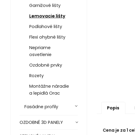
Garnižové lišty
Lemovacie lišty
Podlahové lišty
Flexi ohybné lišty
Nepriame
osvetlenie
Ozdobné prvky
Rozety
Montážne náradie
a lepidlá Orac
Fasádne profily
Popis
OZDOBNÉ 3D PANELY
Cena je za 1 ce