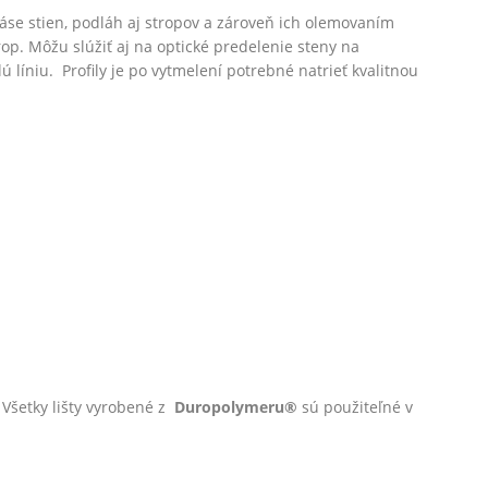
se stien, podláh aj stropov a zároveň ich olemovaním
op. Môžu slúžiť aj na optické predelenie steny na
slú líniu. Profily je po vytmelení potrebné natrieť kvalitnou
. Všetky lišty vyrobené z
Duropolymeru®
sú použiteľné v