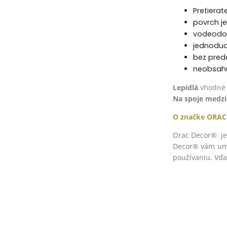
Pretierat
povrch je
vodeodol
jednoduc
bez prede
neobsahuj
Lepidlá
vhodné 
Na spoje medzi 
O značke
ORAC
Orac Decor® je 
Decor® vám umož
používaniu. Vďa