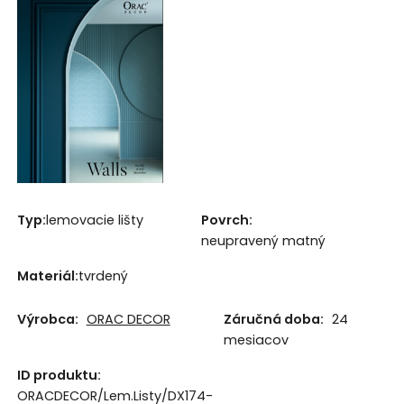
Typ:
lemovacie lišty
Povrch:
neupravený matný
Materiál:
tvrdený
Výrobca:
ORAC DECOR
Záručná doba:
24
mesiacov
ID produktu:
ORACDECOR/Lem.Listy/DX174-