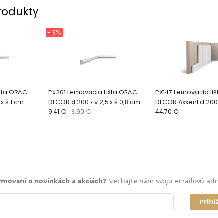
rodukty
- 5%
išta ORAC
PX201 Lemovacia Lišta ORAC
PX147 Lemovacia li
 x š 1 cm
DECOR d 200 x v 2,5 x š 0,8 cm
DECOR Axxent d 200 x
9.41 €
9.90 €
16,9 cm
44.70 €
ormovaní o novinkách a akciách?
Nechajte nám svoju emailovú adr
Prihl