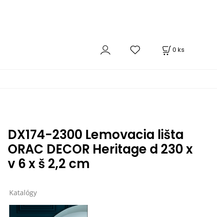
0
ks
DX174-2300 Lemovacia lišta
ORAC DECOR Heritage d 230 x
v 6 x š 2,2 cm
Katalógy