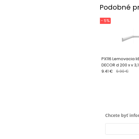
Podobné p
- 5%
PX116 Lemovacia l
DECOR d 200 x v 3,1
9.41 €
9.90 €
Chcete byť inf