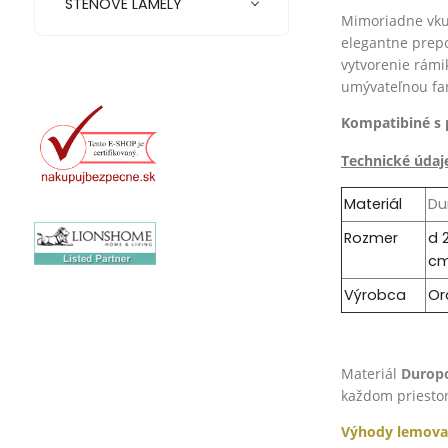
STENOVÉ LAMELY
Mimoriadne vkus
elegantne prepo
vytvorenie rámik
umývateľnou fa
Kompatibiné s 
Technické údaj
Materiál
Du
Rozmer
d 2
c
Výrobca
Or
Materiál
Durop
každom priestor
Výhody lemova