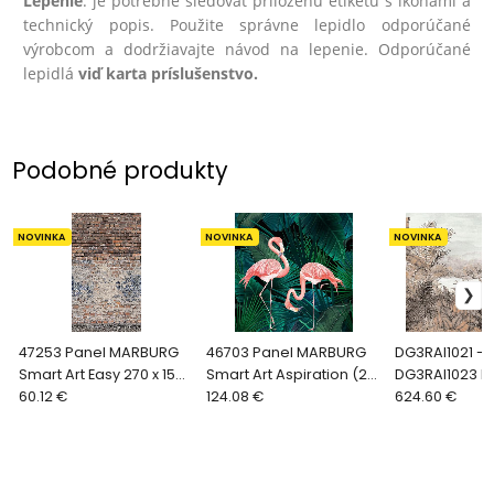
Lepenie
: je potrebné sledovať priloženú etiketu s ikonami a
technický popis. Použite správne lepidlo odporúčané
výrobcom a dodržiavajte návod na lepenie. Odporúčané
lepidlá
viď karta príslušenstvo.
Podobné produkty
NOVINKA
NOVINKA
NOVINKA
47253 Panel MARBURG
46703 Panel MARBURG
DG3RAI1021 -
Smart Art Easy 270 x 159
Smart Art Aspiration (2
DG3RAI1023 P
cm
60.12 €
rozmery)
124.08 €
KHRÔMA Wall D
624.60 €