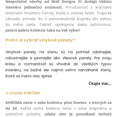
Nespočetné návrhy od Wall Designs III dodajú Vášmu
interiéru jedinečnú osobnosť.
Prirodzenosť s krásnymi
textúrami mramoru čiernej, bielej a zelenej farbe. Tropická
záhrada, príroda, les či panoramatická krajinka Vás tiahnu
do iného sveta. Taktiež upokojenie alebo optimizmus,
pestrá paleta kolekcie čaká na Váš výber!
Prečo si vybrať vinylové panely?
Vinylové panely na stenu sú na pohľad odolnejšie,
robustnejšie a pevnejšie ako vliesové panely. Pre svoju
krásu a rozmanitosť sú vhodné do všetkých typov
interiéru, na bežné ale najmä veľmi namáhané steny,
ktoré sa často viac špinia
Čítajte viac...
O značke KHRÔMA
KHRÔMA nesie v sebe knižnicu plnú životov, v ktorých sa
dá žiť.
Každá jedna kolekcia nesie v sebe originálne a
jedinečné príbehy,
vďaka nim je prenášané bohaté