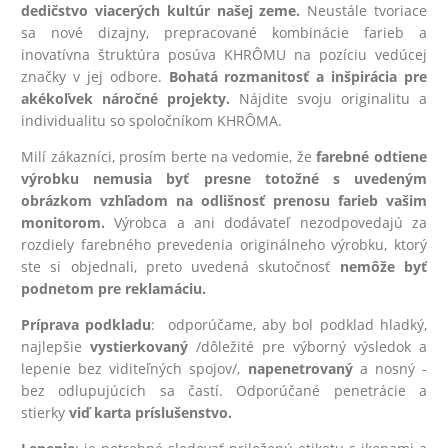
dedičstvo viacerých kultúr našej zeme.
Neustále tvoriace
sa nové dizajny, prepracované kombinácie farieb a
inovatívna štruktúra posúva KHRÔMU na pozíciu vedúcej
značky v jej odbore.
Bohatá rozmanitosť a inšpirácia pre
akékoľvek náročné projekty.
Nájdite svoju originalitu a
individualitu so spoločníkom KHRÔMA.
Milí zákazníci, prosím berte na vedomie, že
farebné odtiene
výrobku nemusia byť presne totožné s uvedeným
obrázkom vzhľadom na odlišnosť prenosu farieb vašim
monitorom.
Výrobca a ani dodávateľ nezodpovedajú za
rozdiely farebného prevedenia originálneho výrobku, ktorý
ste si objednali, preto uvedená skutočnosť
nemôže byť
podnetom pre reklamáciu.
Príprava podkladu
: odporúčame, aby bol podklad hladký,
najlepšie
vystierkovaný
/dôležité pre výborný výsledok a
lepenie bez viditeľných spojov/,
na
penetrovaný
a nosný -
bez odlupujúcich sa častí. Odporúčané penetrácie a
stierky
viď karta príslušenstvo.