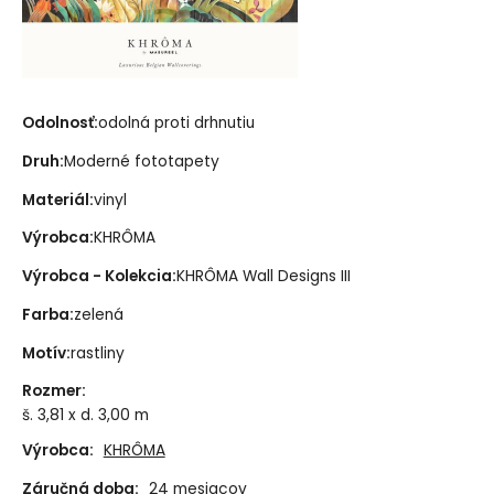
Odolnosť:
odolná proti drhnutiu
Druh:
Moderné fototapety
Materiál:
vinyl
Výrobca:
KHRÔMA
Výrobca - Kolekcia:
KHRÔMA Wall Designs III
Farba:
zelená
Motív:
rastliny
Rozmer
:
š. 3,81 x d. 3,00 m
Výrobca:
KHRÔMA
Záručná doba:
24 mesiacov