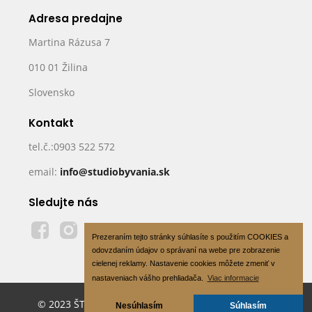
Adresa predajne
Martina Rázusa 7
010 01 Žilina
Slovensko
Kontakt
tel.č.:0903 522 572
email:
info@studiobyvania.sk
Sledujte nás
Prezeraním tejto stránky súhlasíte s použitím COOKIES a
odovzdaním údajov o správaní na webe pre zobrazenie
cielenej reklamy. Nastavenie cookies môžete zmeniť v
nastaveniach vášho prehliadača.
Viac informacie
© 2023 ŠTÚDIO BÝVANIA s.r.o - All Rights Reserved
Nesúhlasím
Súhlasím