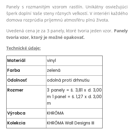
Panely s rozmanitým vzorom rastlín. Unikátny osviežujúci
šperk doplní Vaše steny rôznych veľkostí. V interiéri každého
domova rozprúdia príjemnú atmosféru plnú života.
Uvedená cena je za 3 panely, ktoré tvoria jeden vzor.
Panely
tvoria vzor, ktorý je možné opakovať.
Technické údaje:
Materiál
vinyl
Farba
zelená
Odolnosť
odolná proti drhnutiu
Rozmer
3 panely = š. 3,81 x d. 3,00
m 1 panel = š. 1,27 x d. 3,00
m
Výrobca
KHRÔMA
Kolekcia
KHRÔMA Wall Designs III