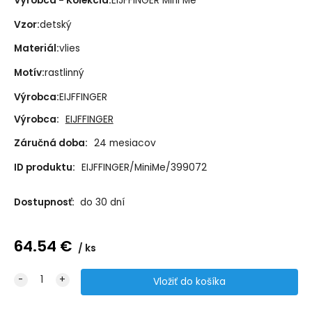
Výrobca - Kolekcia:
EIJFFINGER Mini Me
Vzor:
detský
Materiál:
vlies
Motív:
rastlinný
Výrobca:
EIJFFINGER
Výrobca:
EIJFFINGER
Záručná doba:
24 mesiacov
ID produktu:
EIJFFINGER/MiniMe/399072
Dostupnosť:
do 30 dní
64.54
€
ks