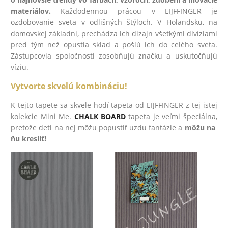
materiálov.
Každodennou prácou v EIJFFINGER je
ozdobovanie sveta v odlišných štýloch. V Holandsku, na
domovskej základni, prechádza ich dizajn všetkými divíziami
pred tým než opustia sklad a pošlú ich do celého sveta.
Zástupcovia spoločnosti zosobňujú značku a uskutočňujú
víziu.
Vytvorte skvelú kombináciu!
K tejto tapete sa skvele hodí tapeta od EIJFFINGER z tej istej
kolekcie Mini Me.
CHALK BOARD
tapeta je veľmi špeciálna,
pretože deti na nej môžu popustiť uzdu fantázie a
môžu na
ňu kresliť!