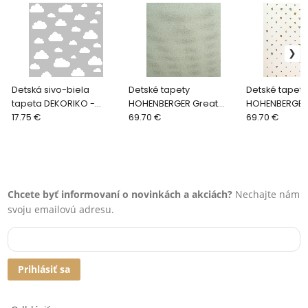
Detská sivo-biela
Detské tapety
Detské tapety
tapeta DEKORIKO -
HOHENBERGER Great
HOHENBERGER
OBLAKY, 7,5 - 24 cm
17.75 €
Kids 26811
69.70 €
Kids 26814
69.70 €
Chcete byť informovaní o novinkách a akciách?
Nechajte nám
svoju emailovú adresu.
Prihlásiť sa