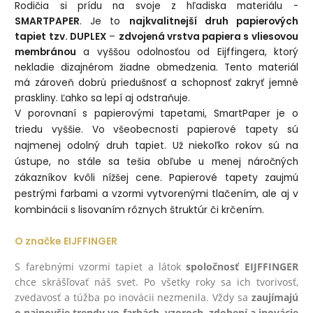
Rodičia si prídu na svoje z hľadiska materiálu -
SMARTPAPER
. Je to
najkvalitnejší druh papierových
tapiet tzv. DUPLEX
–
zdvojená vrstva papiera s vliesovou
membránou
a vyššou odolnosťou od Eijffingera, ktorý
nekladie dizajnérom žiadne obmedzenia. Tento materiál
má zároveň dobrú priedušnosť a schopnosť zakryť jemné
praskliny. Ľahko sa lepí aj odstraňuje.
V porovnaní s papierovými tapetami, SmartPaper je o
sú
triedu vyššie. Vo všeobecnosti papierové tapety
najmenej odolný druh tapiet. Už niekoľko rokov sú na
ústupe,
no stále sa tešia obľube u menej náročných
. Papierové tapety
zákazníkov kvôli nížšej cene
zaujmú
vytvorenými tlačením, ale aj v
pestrými farbami a vzormi
kombinácii s lisovaním rôznych štruktúr či krčením.
O značke EIJFFINGER
S farebnými vzormi tapiet a látok
spoločnosť EIJFFINGER
chce skrášľovať náš svet. Po všetky roky sa ich tvorivosť,
zvedavosť a túžba po inovácii nezmenila. Vždy sa
zaujímajú
o najnovšie trendy vo farbách, vzoroch, zdobení a inovácie