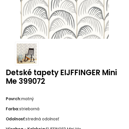
Detské tapety EIJFFINGER Mini
Me 399072
Povrch:
matný
Farba:
strieborná
Odolnosť:
stredná odolnosť