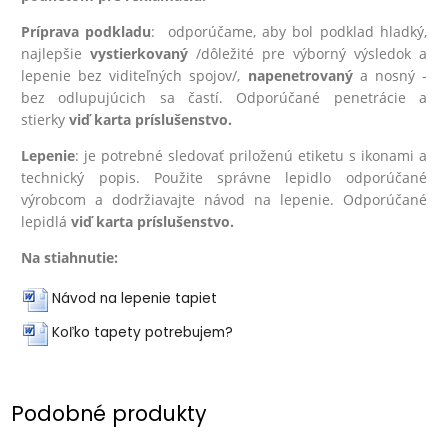
Príprava podkladu
: odporúčame, aby bol podklad hladký,
najlepšie
vystierkovaný
/dôležité pre výborný výsledok a
lepenie bez viditeľných spojov/,
na
penetrovaný
a nosný -
bez odlupujúcich sa častí. Odporúčané penetrácie a
stierky
viď karta príslušenstvo.
Lepenie
: je potrebné sledovať priloženú etiketu s ikonami a
technický popis. Použite správne lepidlo odporúčané
výrobcom a dodržiavajte návod na lepenie. Odporúčané
lepidlá
viď karta príslušenstvo.
Na stiahnutie:
Návod na lepenie tapiet
Koľko tapety potrebujem?
Podobné produkty