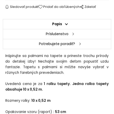
Sledovať produkt
Pridať do obľúbených
Zdielať
Popis
Príslušenstvo
Potrebujete poradiť?
Inšpirujte sa palmami na tapete a prineste trochu prírody
do detskej izby! Nechajte svojim deťom popustiť uzdu
fantazie. Tapetu s palmami si môžte navyše vybrať v
rôznych farebných prevedeniach.
Uvedená cena je za
1 rolku tapety. Jedna rolka tapety
obsahuje 10 x 0,52 m.
Rozmery rolky:
10 x 0,52 m
Opakovanie vzoru (raport) :
53
cm