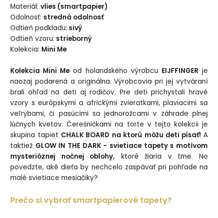
Materiál
:
vlies (smartpapier)
Odolnosť:
stredná odolnosť
Odtieň podkladu:
sivý
Odtieň vzoru:
strieborný
Kolekcia:
Mini Me
Kolekcia Mini Me
od holandského výrobcu
EIJFFINGER
je
naozaj podarená a originálna. Výrobcovia pri jej vytváraní
brali ohľad na deti aj rodičov. Pre deti prichystali hravé
vzory s európskymi a africkými zvieratkami, plaviacimi sa
veľrybami, či pasúcimi sa jednorožcami v záhrade plnej
lúčnych kvetov. Čerešničkami na torte v tejto kolekcii je
skupina tapiet
CHALK BOARD na ktorú môžu deti písať!
A
taktiež
GLOW IN THE DARK - svietiace tapety s motívom
mysterióznej nočnej oblohy,
ktoré žiaria v tme. No
povedzte, aké dieťa by nechcelo zaspávať pri pohľade na
malé svietiace mesiačiky?
Prečo si vybrať smartpapierové tapety?