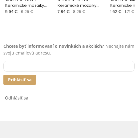
Keramické mozaiky
Keramické mozaiky
Keramické mo
DUNIN (0,7x15cm/1ks) -
5.94 €
6.25 €
DUNIN (30x15cm/1ks) -
7.84 €
8.25 €
DUNIN (10x9cm
1.62 €
1.71 €
ukončenie soklu
sokel
Chcete byť informovaní o novinkách a akciách?
Nechajte nám
svoju emailovú adresu.
Prihlásiť sa
Odhlásiť sa