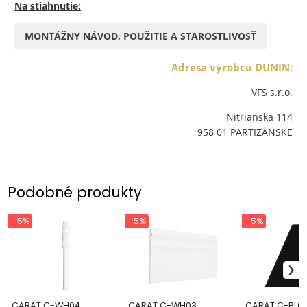
Na stiahnutie:
MONTÁŽNY NÁVOD, POUŽITIE A STAROSTLIVOSŤ
Adresa výrobcu DUNIN:
VFS s.r.o.
Nitrianska 114
958 01 PARTIZÁNSKE
Podobné produkty
- 5%
- 5%
- 5%
CARAT C-WH04
CARAT C-WH03
CARAT C-BL0