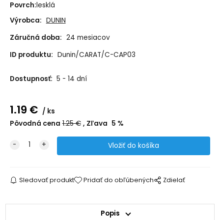
Povrch:
lesklá
Výrobca:
DUNIN
Záručná doba:
24 mesiacov
ID produktu:
Dunin/CARAT/C-CAP03
Dostupnosť:
5 - 14 dní
1.19
€
ks
Pôvodná cena
1.25
€
Zľava
5
%
Sledovať produkt
Pridať do obľúbených
Zdielať
Popis