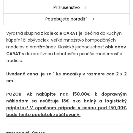
Príslušenstvo
Potrebujete poradiť?
Výrazná skupina z
kolekcie CARAT
je ideálna do kuchýň,
kúpeľní či obývačiek. Veľké množstvo kompozičných
modelov a aranžmánov. Klasická jednoduchosť
obkladov
CARAT
s dekoratívnou bohatosťou prináša modernosť a
tradíciu.
Uvedená cena je za 1 ks mozaiky v rozmere cca 2 x 2
cm.
POZOR! Ak nakúpite nad 150,00€ k dopravným
nákladom sa neúčtuje 18€ ako balný a logistický
príplatok! V opačnom prípade s cenou pod 150,00€
bude tento poplatok zaúčtovaný.