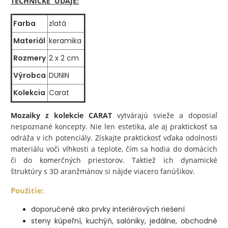
TECHNICKÉ ÚDAJE:
Farba
zlatá
Materiál
keramika
Rozmery
2 x 2 cm
Výrobca
DUNIN
Kolekcia
Carat
Mozaiky z kolekcie CARAT
vytvárajú svieže a doposiaľ
nespoznané koncepty. Nie len estetika, ale aj praktickosť sa
odráža v ich potenciály. Získajte praktickosť vďaka odolnosti
materiálu voči vlhkosti a teplote, čím sa hodia do domácich
či do komerčných priestorov. Taktiež ich dynamické
štruktúry s 3D aranžmánov si nájde viacero fanúšikov.
Použitie:
doporučené ako prvky interiérových riešení
steny kúpeľní, kuchýň, salóniky, jedálne, obchodné