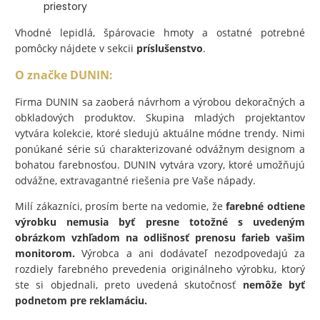
priestory
Vhodné lepidlá, špárovacie hmoty a ostatné potrebné
pomôcky nájdete v sekcii
príslušenstvo
.
O značke DUNIN:
Firma DUNIN sa zaoberá návrhom a výrobou dekoračných a
obkladových produktov. Skupina mladých projektantov
vytvára kolekcie, ktoré sledujú aktuálne módne trendy. Nimi
ponúkané série sú charakterizované odvážnym designom a
bohatou farebnosťou. DUNIN vytvára vzory, ktoré umožňujú
odvážne, extravagantné riešenia pre Vaše nápady.
Milí zákazníci, prosím berte na vedomie, že
farebné odtiene
výrobku nemusia byť presne totožné s uvedeným
obrázkom vzhľadom na odlišnosť prenosu farieb vašim
monitorom.
Výrobca a ani dodávateľ nezodpovedajú za
rozdiely farebného prevedenia originálneho výrobku, ktorý
ste si objednali, preto uvedená skutočnosť
nemôže byť
podnetom pre reklamáciu.