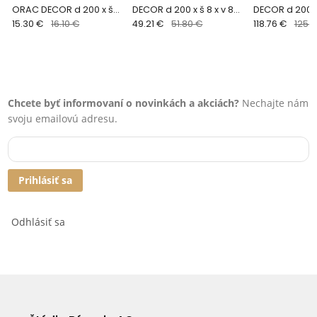
ORAC DECOR d 200 x š
DECOR d 200 x š 8 x v 8
DECOR d 200 x 
6,7 x v 6,7 cm
15.30 €
16.10 €
cm
49.21 €
51.80 €
cm
118.76 €
125.0
Chcete byť informovaní o novinkách a akciách?
Nechajte nám
svoju emailovú adresu.
Prihlásiť sa
Odhlásiť sa