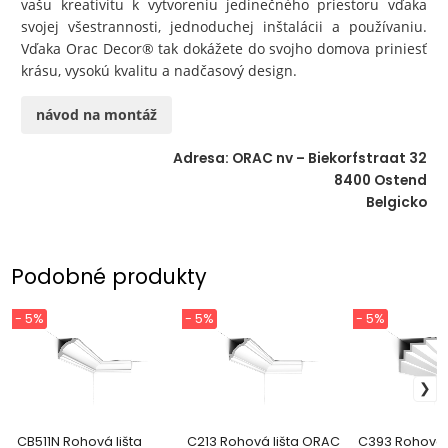
vašu kreativitu k vytvoreniu jedinečného priestoru vďaka
svojej všestrannosti, jednoduchej inštalácii a používaniu.
Vďaka Orac Decor® tak dokážete do svojho domova priniesť
krásu, vysokú kvalitu a nadčasový design.
návod na montáž
Adresa: ORAC nv – Biekorfstraat 32
8400 Ostend
Belgicko
Podobné produkty
- 5%
- 5%
- 5%
CB511N Rohová lišta
C213 Rohová lišta ORAC
C393 Rohová 