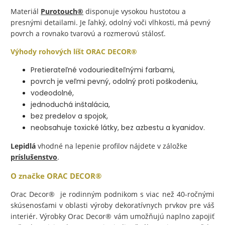
Materiál
Purotouch®
disponuje vysokou hustotou a
presnými detailami. Je ľahký, odolný voči vlhkosti, má pevný
povrch a rovnako tvarovú a rozmerovú stálosť.
Výhody rohových líšt ORAC DECOR®
Pretierateľné vodouriediteľnými farbami,
povrch je veľmi pevný, odolný proti poškodeniu,
vodeodolné,
jednoduchá inštalácia,
bez predelov a spojok,
neobsahuje toxické látky, bez azbestu a kyanidov.
Lepidlá
vhodné na lepenie profilov nájdete v záložke
príslušenstvo
.
O značke
ORAC DECOR®
Orac Decor® je rodinným podnikom s viac než 40-ročnými
skúsenosťami v oblasti výroby dekoratívnych prvkov pre váš
interiér. Výrobky Orac Decor® vám umožňujú naplno zapojiť