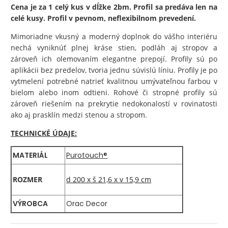
Cena je za 1 celý kus v dĺžke 2bm. Profil sa predáva len na
celé kusy. Profil v pevnom, neflexibilnom prevedení.
Mimoriadne vkusný a moderný doplnok do vášho interiéru
nechá vyniknúť plnej kráse stien, podláh aj stropov a
zároveň ich olemovaním elegantne prepojí. Profily sú po
aplikácii bez predelov, tvoria jednu súvislú líniu. Profily je po
vytmelení potrebné natrieť kvalitnou umývateľnou farbou v
bielom alebo inom odtieni. Rohové či stropné profily sú
zároveň riešením na prekrytie nedokonalostí v rovinatosti
ako aj prasklín medzi stenou a stropom.
TECHNICKÉ ÚDAJE:
MATERIÁL
Purotouch®
ROZMER
d 200 x š 21,6 x v 15,9 cm
VÝROBCA
Orac Decor