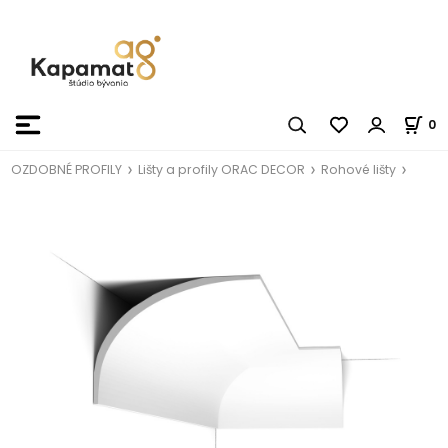
0
OZDOBNÉ PROFILY
Lišty a profily ORAC DECOR
Rohové lišty