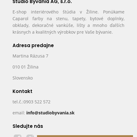
Štúdio Bývania AG, s.r.o.
E-shop interiérového štúdia v Žiline. Ponúkame
Caparol farby na stenu, tapety, bytové doplnky,
obklady, dekoračné vankúše, lišty a mnoho ďalších
krásnych a kvalitných výrobkov pre Vaše bývanie.
Adresa predajne
Martina Rázusa 7
010 01 Žilina
Slovensko
Kontakt
tel.č.:0903 522 572
email:
info@studiobyvania.sk
Sledujte nás