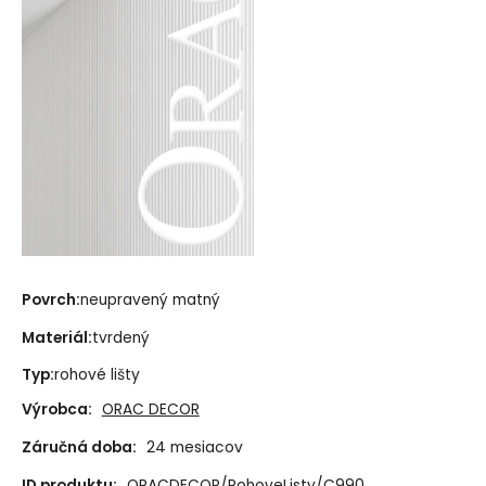
Povrch:
neupravený matný
Materiál:
tvrdený
Typ:
rohové lišty
Výrobca:
ORAC DECOR
Záručná doba:
24 mesiacov
ID produktu:
ORACDECOR/RohoveListy/C990