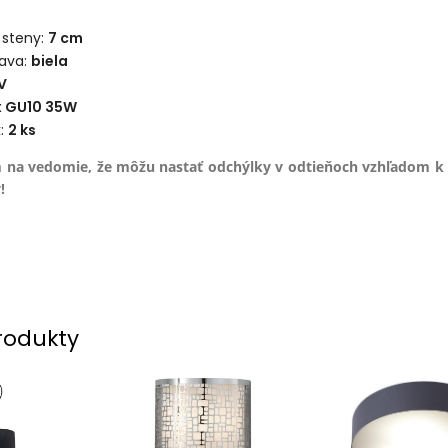
 steny:
7 cm
ava:
biela
V
x GU10 35W
k:
2
ks
 na vedomie, že môžu nastať odchýlky v odtieňoch vzhľadom k
!
rodukty