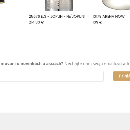
25676 ELS - JOPLIN - FE/JOPLIN1
10178 ARENA NOW
214.80 €
109 €
ormovaní o novinkách a akciách?
Nechajte nám svoju emailovú adr
Prihl