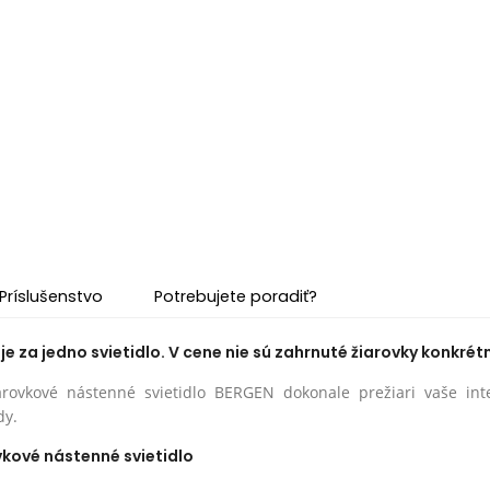
Príslušenstvo
Potrebujete poradiť?
e za jedno svietidlo. V cene nie sú zahrnuté žiarovky konkrétn
arovkové nástenné svietidlo BERGEN dokonale prežiari vaše int
dy.
vkové nástenné svietidlo