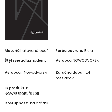
Materiál:
lakovaná oceľ
Farba povrchu:
Biela
Štýl svietidla:
moderný
Výrobca:
NOWODVORSKI
Výrobca:
Nowodvorski
Záručná doba:
24
mesiacov
ID produktu:
NOW/BERGEN/9706
Dostupnosť:
na otázku