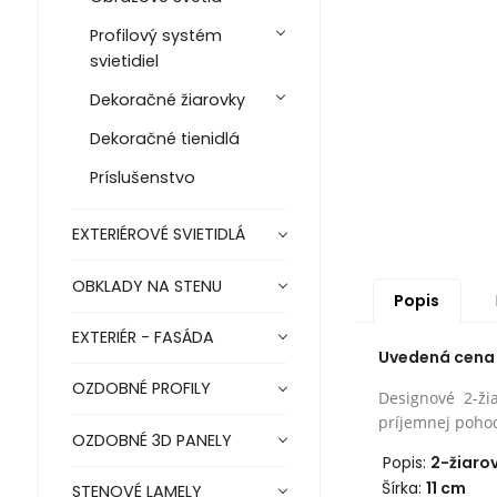
Profilový systém
svietidiel
Dekoračné žiarovky
Dekoračné tienidlá
Príslušenstvo
EXTERIÉROVÉ SVIETIDLÁ
OBKLADY NA STENU
Popis
EXTERIÉR - FASÁDA
Uvedená cena j
OZDOBNÉ PROFILY
Designové 2-ži
príjemnej poho
OZDOBNÉ 3D PANELY
Popis:
2-žiaro
Šírka:
11 cm
STENOVÉ LAMELY