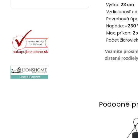
Výška:
23 cm
Vzdialenosť od
Povrchová úpr
Napätie:
~230 
Max. príkon:
2 
Počet žiarovie
Vezmite prosím
zistené rozdiely
Podobné p