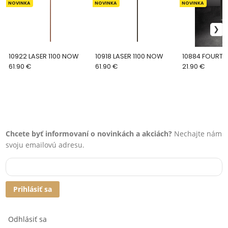
NOVINKA
NOVINKA
NOVINKA
10922 LASER 1100 NOW
10918 LASER 1100 NOW
10884 FOURTY
61.90 €
61.90 €
21.90 €
Chcete byť informovaní o novinkách a akciách?
Nechajte nám
svoju emailovú adresu.
Prihlásiť sa
Odhlásiť sa