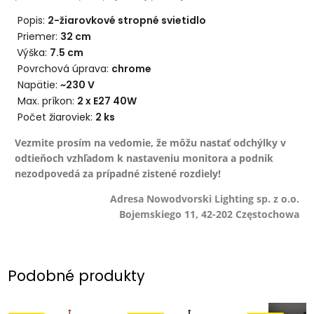
Popis:
2-žiarovkové stropné svietidlo
Priemer:
32 cm
Výška:
7.5 cm
Povrchová úprava:
chrome
Napätie:
~230 V
Max. príkon:
2 x E27 40W
Počet žiaroviek:
2 ks
Vezmite prosím na vedomie, že môžu nastať odchýlky v
odtieňoch vzhľadom k nastaveniu monitora a podnik
nezodpovedá za prípadné zistené rozdiely!
Adresa Nowodvorski Lighting sp. z o.o.
Bojemskiego 11, 42-202 Częstochowa
Podobné produkty