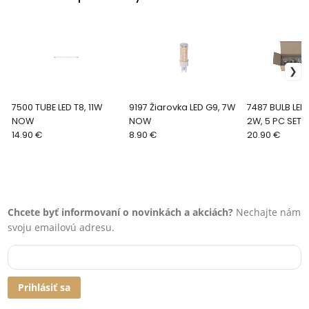
7500 TUBE LED T8, 11W
9197 Žiarovka LED G9, 7W
7487 BULB LED 
NOW
NOW
2W, 5 PC SET
14.90 €
8.90 €
20.90 €
Chcete byť informovaní o novinkách a akciách?
Nechajte nám
svoju emailovú adresu.
Prihlásiť sa