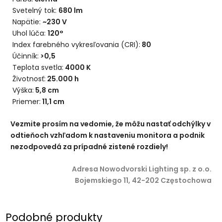
Svetelný tok:
680 lm
Napätie:
~230 V
Uhol lúča:
120°
Index farebného vykresľovania (CRI):
80
Účinník:
>0,5
Teplota svetla:
4000 K
Životnosť:
25.000 h
Výška:
5,8 cm
Priemer:
11,1 cm
Vezmite prosím na vedomie, že môžu nastať odchýlky v
odtieňoch vzhľadom k nastaveniu monitora a podnik
nezodpovedá za prípadné zistené rozdiely!
Adresa Nowodvorski Lighting sp. z o.o.
Bojemskiego 11, 42-202 Częstochowa
Podobné produkty