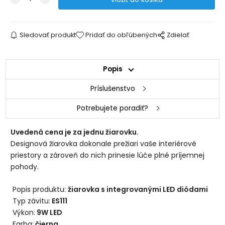
Sledovať produkt
Pridať do obľúbených
Zdielať
Popis
Príslušenstvo
Potrebujete poradiť?
Uvedená cena je za jednu žiarovku.
Designová žiarovka dokonale prežiari vaše interiérové
priestory a zároveň do nich prinesie lúče plné príjemnej
pohody.
Popis produktu:
žiarovka s integrovanými LED diódami
Typ závitu:
ES111
Výkon:
9W LED
Farba:
čierna