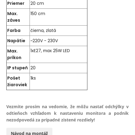
Priemer
20 cm
Max.
150 cm
záves
Farba
čierna, zlatá
Napätie
~220V - 230V
Max.
1xE27, max 25W LED
príkon
IP stupeň
20
Pošet
1ks
žiaroviek
Vezmite prosím na vedomie, že môžu nastať odchýlky v
odtieňoch vzhľadom k nastaveniu monitora a podnik
nezodpovedá za prípadné zistené rozdiely!
Návod na montáž