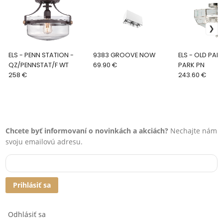
ELS - PENN STATION -
9383 GROOVE NOW
ELS - OLD PAR
QZ/PENNSTAT/F WT
69.90 €
PARK PN
258 €
243.60 €
Chcete byť informovaní o novinkách a akciách?
Nechajte nám
svoju emailovú adresu.
Prihlásiť sa
Odhlásiť sa