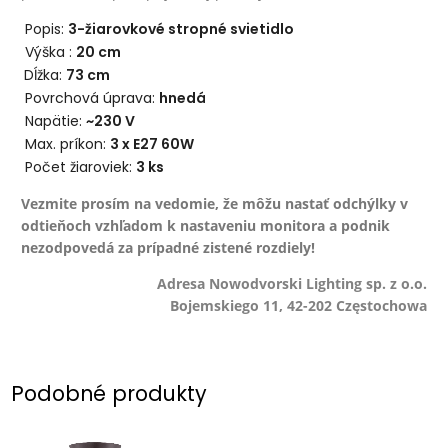
Popis:
3
-žiarovkové stropné svietidlo
Výška :
20 cm
Dĺžka:
73 cm
Povrchová úprava:
hnedá
Napätie:
~230 V
Max. príkon:
3
x E27 60W
Počet žiaroviek:
3 ks
Vezmite prosím na vedomie, že môžu nastať odchýlky v
odtieňoch vzhľadom k nastaveniu monitora a podnik
nezodpovedá za prípadné zistené rozdiely!
Adresa Nowodvorski Lighting sp. z o.o.
Bojemskiego 11, 42-202 Częstochowa
Podobné produkty