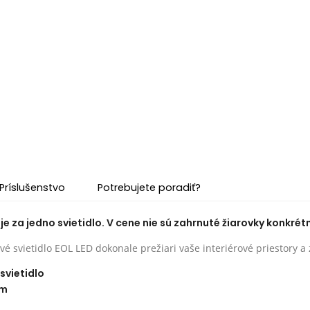
Príslušenstvo
Potrebujete poradiť?
e za jedno svietidlo. V cene nie sú zahrnuté žiarovky konkrétn
é svietidlo EOL LED dokonale prežiari vaše interiérové priestory a
svietidlo
cm