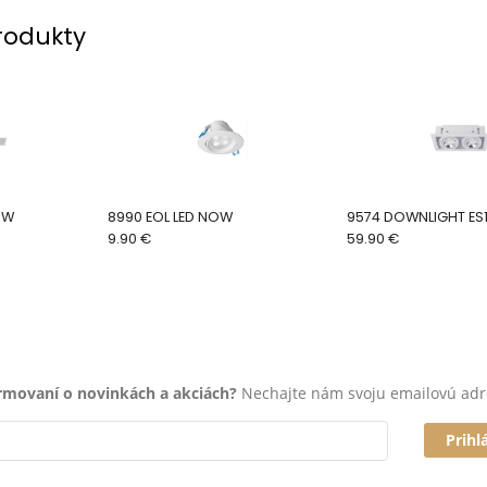
rodukty
OW
8990 EOL LED NOW
9574 DOWNLIGHT ES
9.90 €
59.90 €
ormovaní o novinkách a akciách?
Nechajte nám svoju emailovú adr
Prihl