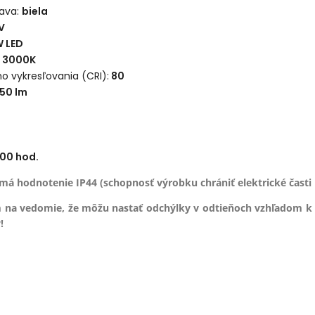
ava:
biela
V
 LED
3000K
o vykresľovania (CRI):
80
350
lm
00 hod.
má hodnotenie IP44 (schopnosť výrobku chrániť elektrické časti 
 na vedomie, že môžu nastať odchýlky v odtieňoch vzhľadom k
!