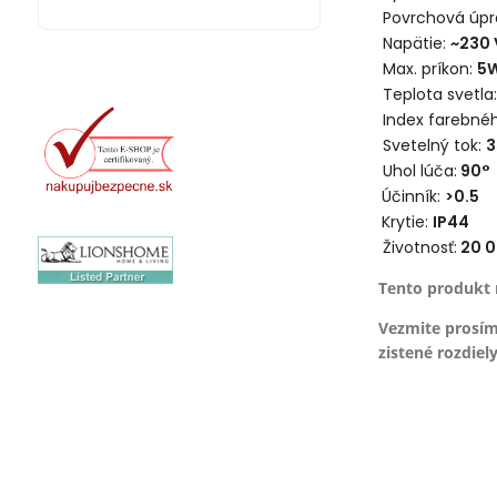
Povrchová úpr
Napätie:
~230 
Max. príkon:
5W
Teplota svetla:
Index farebnéh
Svetelný tok:
Uhol lúča:
90°
Účinník:
>0.5
Krytie:
IP44
Životnosť:
20 0
Tento produkt 
Vezmite prosím
zistené rozdiely