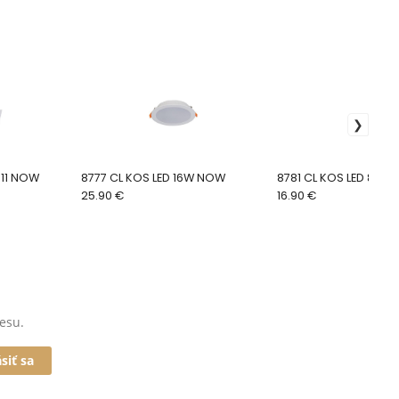
111 NOW
8777 CL KOS LED 16W NOW
8781 CL KOS LED 8W 
25.90 €
16.90 €
esu.
ásiť sa