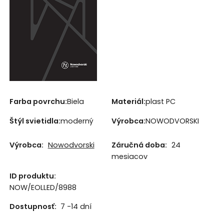
Farba povrchu:
Biela
Materiál:
plast PC
Štýl svietidla:
moderný
Výrobca:
NOWODVORSKI
Výrobca:
Nowodvorski
Záručná doba:
24
mesiacov
ID produktu:
NOW/EOLLED/8988
Dostupnosť:
7 -14 dní