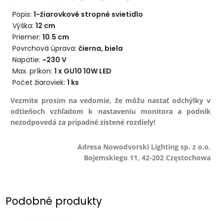
Popis:
1-žiarovkové stropné svietidlo
Výška:
12
cm
Priemer:
10.5 cm
Povrchová úprava:
čierna, biela
Napätie:
~230 V
Max. príkon:
1 x GU10 10W LED
Počet žiaroviek:
1 ks
Vezmite prosím na vedomie, že môžu nastať odchýlky v
odtieňoch vzhľadom k nastaveniu monitora a podnik
nezodpovedá za prípadné zistené rozdiely!
Adresa Nowodvorski Lighting sp. z o.o.
Bojemskiego 11, 42-202 Częstochowa
Podobné produkty