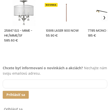
NOVINKA
25847 ELS - MIME -
10916 LASER 900 NOW
7785 MONO 
HK/MIME/SF
55.90 €
185 €
585.60 €
Chcete byť informovaní o novinkách a akciách?
Nechajte nám
svoju emailovú adresu.
Prihlásiť sa
Odhlásiť sa