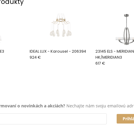
rodukty
VE3
IDEAL LUX - Karousel - 206394
23145 ELS - MERIDIAN -
924 €
HK/MERIDIAN3
617 €
ormovaní o novinkách a akciách?
Nechajte nám svoju emailovú adr
Prihl