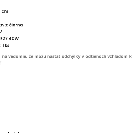
0 cm
m
ava:
čierna
V
x E27 40W
k:
1
ks
 na vedomie, že môžu nastať odchýlky v odtieňoch vzhľadom k
!