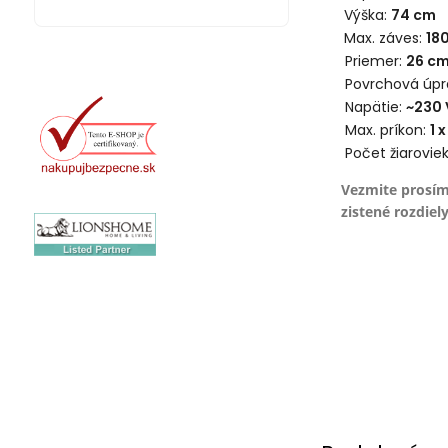
Výška:
74 cm
Max. záves:
18
Priemer:
26
c
Povrchová úpr
Napätie:
~230 
Max. príkon:
1 
Počet žiarovie
Vezmite prosím
zistené rozdiely