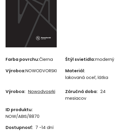
Farba povrchu:
Čierna
Štýl svietidla:
moderný
Výrobca:
NOWODVORSKI
Materiál:
lakovaná oceľ, látka
Výrobca:
Nowodvosrki
Záručná doba:
24
mesiacov
ID produktu:
NOW/ABIS/8870
Dostupnosť:
7 -14 dní