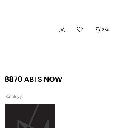
0
ks
8870 ABI S NOW
Katalógy: