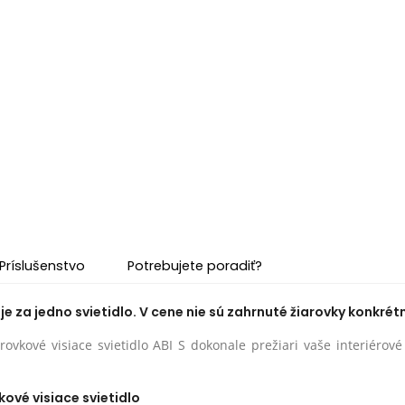
Príslušenstvo
Potrebujete poradiť?
e za jedno svietidlo. V cene nie sú zahrnuté žiarovky konkrétn
rovkové visiace svietidlo ABI S dokonale prežiari vaše interiérov
kové visiace svietidlo