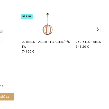
NÁŠ TIP
27118 ELS - ALLIER - FE/ALLIER/P/S
25916 ELS - ALEEKA - 
LW
643.20 €
741.60 €
esu.
ásiť sa