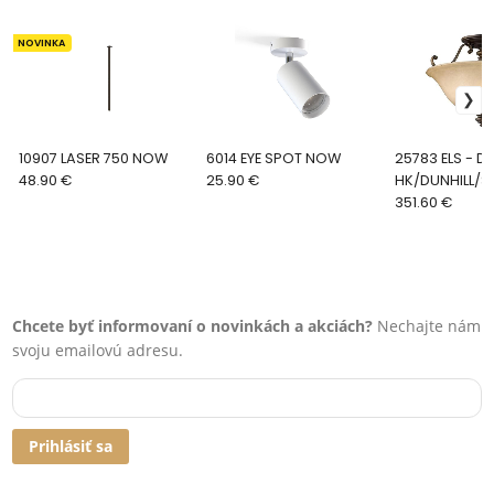
NOVINKA
10907 LASER 750 NOW
6014 EYE SPOT NOW
25783 ELS - DUNHILL -
48.90 €
25.90 €
HK/DUNHILL/S
351.60 €
Chcete byť informovaní o novinkách a akciách?
Nechajte nám
svoju emailovú adresu.
Prihlásiť sa