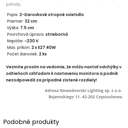
pohody.
Popis:
2-žiarovkové stropné svietidlo
Priemer:
32 cm
Výška:
7.5 cm
Povrchová úprava:
strieborná
Napätie:
~230 V
Max. príkon:
2 x E27 40W
Počet žiaroviek:
2 ks
Vezmite prosím na vedomie, že môžu nastať odchýlky v
odtieňoch vzhľadom k nastaveniu monitora a podnik
nezodpovedá za prípadné zistené rozdiely!
Adresa Nowodvorski Lighting sp. z o.o.
Bojemskiego 11, 42-202 Częstochowa
Podobné produkty