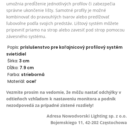
umožnia predĺženie jednotlivých profilov či zabezpečia
správne ukončenie lišty. Samotné profily je možné
kombinovať do pravouhlých tvarov alebo predlžovať
ľubovoľne podľa svojich predstáv. Lištový systém môžete
pripevniť priamo na strop alebo zavesiť pod strop pomocou
závesného systému.
Popis:
príslušenstvo pre koľajnicový profilový systém
svietidiel
Šírka:
3 cm
Dĺžka:
7.9 cm
Farba:
strieborná
Materiál:
oceľ
Vezmite prosím na vedomie, že môžu nastať odchýlky v
odtieňoch vzhľadom k nastaveniu monitora a podnik
nezodpovedá za prípadné zistené rozdiely!
Adresa Nowodvorski Lighting sp. z o.o.
Bojemskiego 11, 42-202 Częstochowa