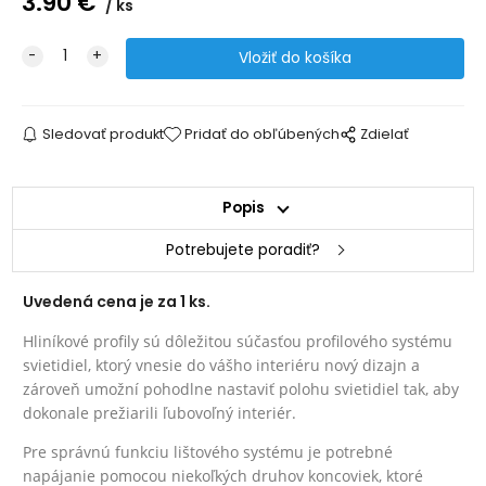
3.90
€
ks
Sledovať produkt
Pridať do obľúbených
Zdielať
Popis
Potrebujete poradiť?
Uvedená cena je za 1 ks.
Hliníkové profily sú dôležitou súčasťou profilového systému
svietidiel, ktorý vnesie do vášho interiéru nový dizajn a
zároveň umožní pohodlne nastaviť polohu svietidiel tak, aby
dokonale prežiarili ľubovoľný interiér.
Pre správnú funkciu lištového systému je potrebné
napájanie pomocou niekoľkých druhov koncoviek, ktoré