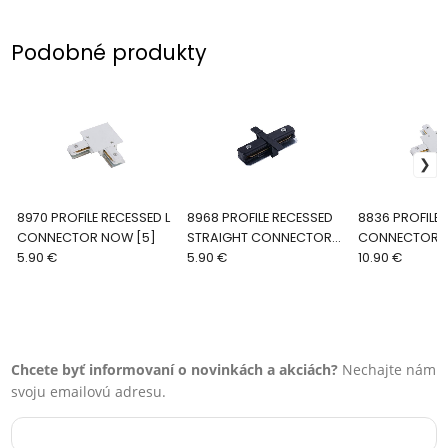
Podobné produkty
8970 PROFILE RECESSED L
8968 PROFILE RECESSED
8836 PROFILE 
CONNECTOR NOW [5]
STRAIGHT CONNECTOR
CONNECTOR N
5.90 €
NOW [3]
5.90 €
10.90 €
Chcete byť informovaní o novinkách a akciách?
Nechajte nám
svoju emailovú adresu.