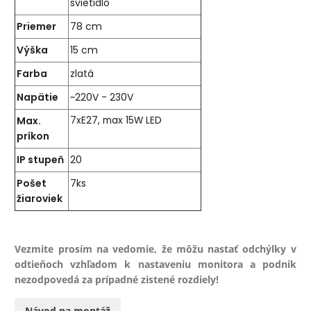
svietidlo
Priemer
78 cm
Výška
15 cm
Farba
zlatá
Napätie
~220V - 230V
Max.
7xE27, max 15W LED
príkon
IP stupeň
20
Pošet
7ks
žiaroviek
Vezmite prosím na vedomie, že môžu nastať odchýlky v
odtieňoch vzhľadom k nastaveniu monitora a podnik
nezodpovedá za prípadné zistené rozdiely!
Návod na montáž