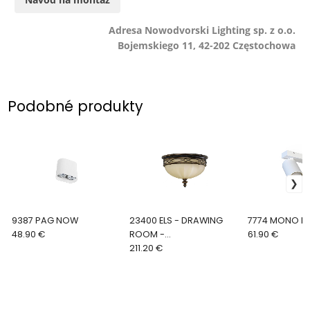
Adresa Nowodvorski Lighting sp. z o.o.
Bojemskiego 11, 42-202 Częstochowa
Podobné produkty
9387 PAG NOW
23400 ELS - DRAWING
7774 MONO 
48.90 €
ROOM -
61.90 €
FE/DRAWINGRM/FB
211.20 €