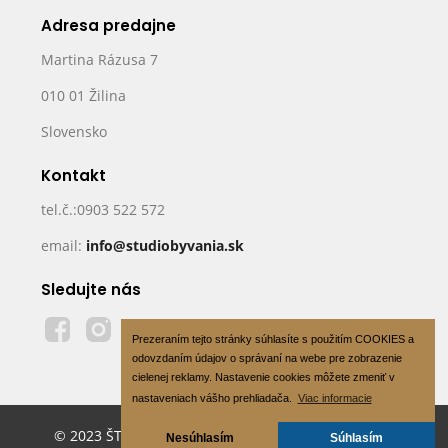
Adresa predajne
Martina Rázusa 7
010 01 Žilina
Slovensko
Kontakt
tel.č.:0903 522 572
email:
info@studiobyvania.sk
Sledujte nás
Prezeraním tejto stránky súhlasíte s použitím COOKIES a
odovzdaním údajov o správaní na webe pre zobrazenie
cielenej reklamy. Nastavenie cookies môžete zmeniť v
nastaveniach vášho prehliadača.
Viac informacie
© 2023 ŠTÚDIO BÝVANIA s.r.o - All Rights Reserved
Nesúhlasím
Súhlasím