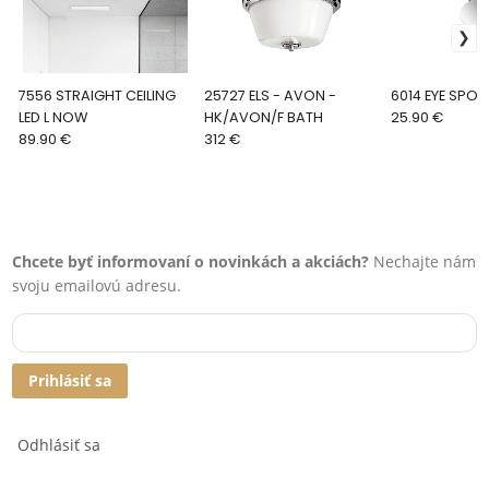
7556 STRAIGHT CEILING
25727 ELS - AVON -
6014 EYE SPO
LED L NOW
HK/AVON/F BATH
25.90 €
89.90 €
312 €
Chcete byť informovaní o novinkách a akciách?
Nechajte nám
svoju emailovú adresu.
Prihlásiť sa
Odhlásiť sa