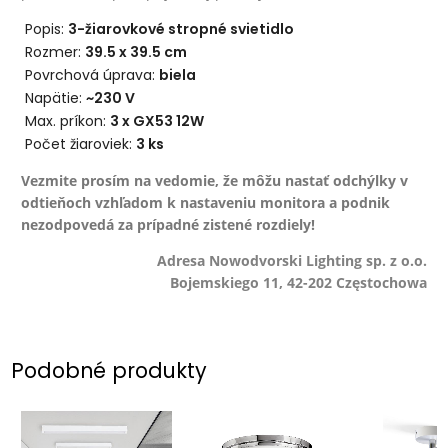
Popis:
3-žiarovkové stropné svietidlo
Rozmer:
39.5 x 39.5 cm
Povrchová úprava:
biela
Napätie:
~230 V
Max. príkon:
3 x GX53 12W
Počet žiaroviek:
3 ks
Vezmite prosím na vedomie, že môžu nastať odchýlky v
odtieňoch vzhľadom k nastaveniu monitora a podnik
nezodpovedá za prípadné zistené rozdiely!
Adresa Nowodvorski Lighting sp. z o.o.
Bojemskiego 11, 42-202 Częstochowa
Podobné produkty