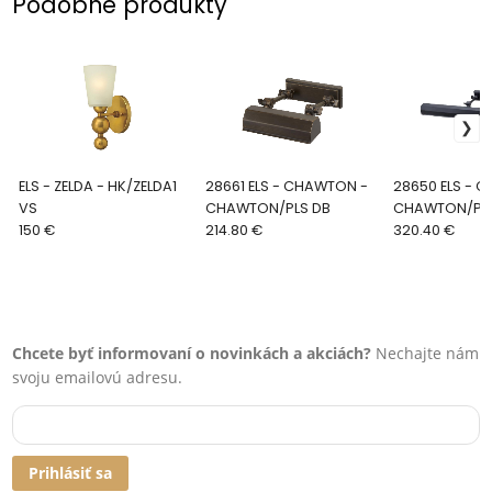
Podobné produkty
ELS - ZELDA - HK/ZELDA1
28661 ELS - CHAWTON -
28650 ELS - CHAWTON -
VS
CHAWTON/PLS DB
CHAWTON/PLL
150 €
214.80 €
320.40 €
Chcete byť informovaní o novinkách a akciách?
Nechajte nám
svoju emailovú adresu.
Prihlásiť sa