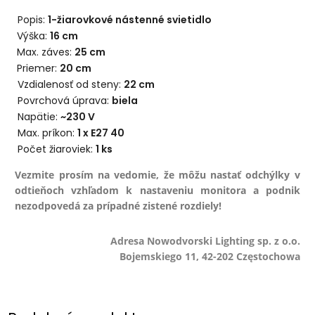
Popis:
1
-žiarovkové nástenné svietidlo
Výška:
16 cm
Max. záves:
25 cm
Priemer:
20 cm
Vzdialenosť od steny:
22 cm
Povrchová úprava:
biela
Napätie:
~230 V
Max. príkon:
1 x E27 40
Počet žiaroviek:
1
ks
Vezmite prosím na vedomie, že môžu nastať odchýlky v
odtieňoch vzhľadom k nastaveniu monitora a podnik
nezodpovedá za prípadné zistené rozdiely!
Adresa Nowodvorski Lighting sp. z o.o.
Bojemskiego 11, 42-202 Częstochowa