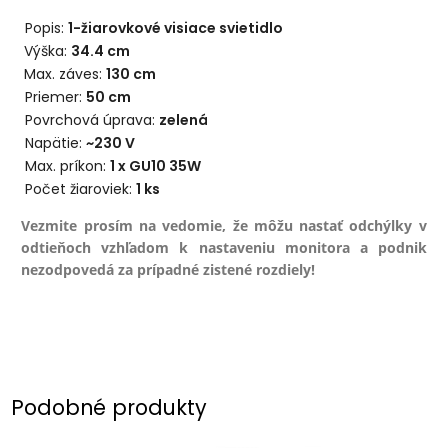
Popis:
1-žiarovkové visiace svietidlo
Výška:
34.4 cm
Max. záves:
130 cm
Priemer:
50
cm
Povrchová úprava:
zelená
Napätie:
~230 V
Max. príkon:
1 x GU10 35W
Počet žiaroviek:
1
ks
Vezmite prosím na vedomie, že môžu nastať odchýlky v
odtieňoch vzhľadom k nastaveniu monitora a podnik
nezodpovedá za prípadné zistené rozdiely!
Podobné produkty