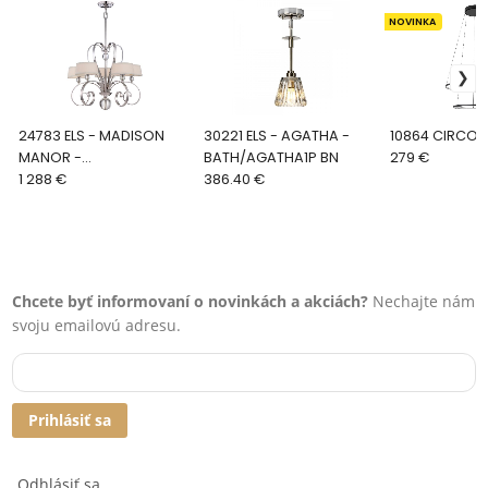
NOVINKA
24783 ELS - MADISON
30221 ELS - AGATHA -
10864 CIRCOL
MANOR -
BATH/AGATHA1P BN
279 €
QZ/MADISONM5 IS
1 288 €
386.40 €
Chcete byť informovaní o novinkách a akciách?
Nechajte nám
svoju emailovú adresu.
Prihlásiť sa
Odhlásiť sa