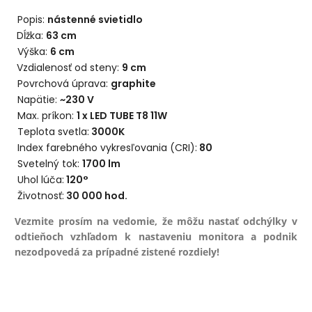
Popis:
nástenné svietidlo
Dĺžka:
63 cm
Výška:
6
cm
Vzdialenosť od steny:
9 cm
Povrchová úprava:
graphite
Napätie:
~230 V
Max. príkon:
1 x LED TUBE T8 11W
Teplota svetla:
3000K
Index farebného vykresľovania (CRI):
80
Svetelný tok:
1700
lm
Uhol lúča:
120°
Životnosť:
30 000 hod.
Vezmite prosím na vedomie, že môžu nastať odchýlky v
odtieňoch vzhľadom k nastaveniu monitora a podnik
nezodpovedá za prípadné zistené rozdiely!