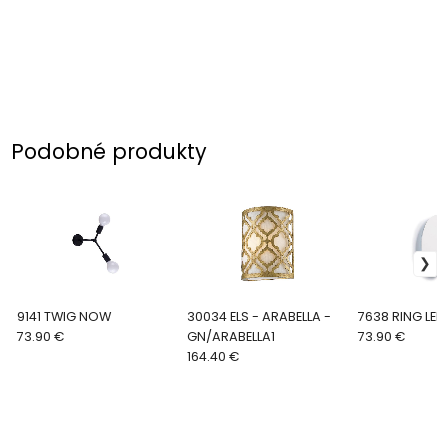
Podobné produkty
9141 TWIG NOW
30034 ELS - ARABELLA -
7638 RING LE
73.90 €
GN/ARABELLA1
73.90 €
164.40 €