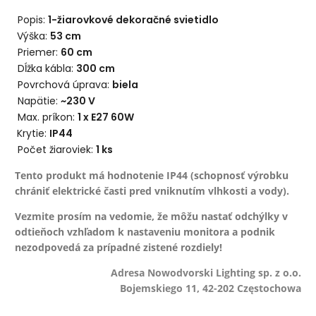
Popis:
1-žiarovkové dekoračné svietidlo
Výška:
53 cm
Priemer:
60
cm
Dĺžka kábla:
300 cm
Povrchová úprava:
biela
Napätie:
~230 V
Max. príkon:
1 x E27 60W
Krytie:
IP44
Počet žiaroviek:
1
ks
Tento produkt má hodnotenie IP44 (schopnosť výrobku
chrániť elektrické časti pred vniknutím vlhkosti a vody).
Vezmite prosím na vedomie, že môžu nastať odchýlky v
odtieňoch vzhľadom k nastaveniu monitora a podnik
nezodpovedá za prípadné zistené rozdiely!
Adresa Nowodvorski Lighting sp. z o.o.
Bojemskiego 11, 42-202 Częstochowa