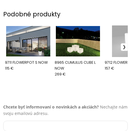
Podobné produkty
9711 FLOWERPOT S NOW
8965 CUMULUS CUBE L
9712 FLOWER
115 €
NOW
157 €
269 €
Chcete byť informovaní o novinkách a akciách?
Nechajte nám
svoju emailovú adresu.