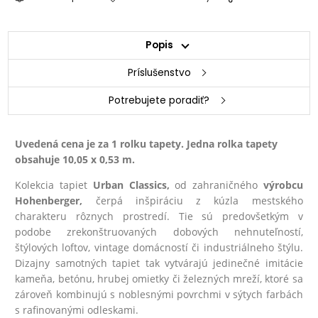
Popis
Príslušenstvo
Potrebujete poradiť?
Uvedená cena je za 1 rolku tapety. Jedna rolka tapety
obsahuje 10,05 x 0,53 m.
Kolekcia tapiet
Urban Classics,
od zahraničného
výrobcu
Hohenberger,
čerpá inšpiráciu z kúzla mestského
charakteru rôznych prostredí. Tie sú predovšetkým v
podobe zrekonštruovaných dobových nehnuteľností,
štýlových loftov, vintage domácností či industriálneho štýlu.
Dizajny samotných tapiet tak vytvárajú jedinečné imitácie
kameňa, betónu, hrubej omietky či železných mreží, ktoré sa
zároveň kombinujú s noblesnými povrchmi v sýtych farbách
s rafinovanými odleskami.