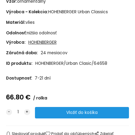
Vzor:
ornamentálny
Výrobca - Kolekcia:
HOHENBERGER Urban Classics
Materiál:
vlies
Odolnosť:
nižšia odolnosť
Výrobca:
HOHENBERGER
Záručná doba:
24 mesiacov
ID produktu:
HOHENBERGER/Urban Clasic/64658
Dostupnosť:
7-21 dní
66.80
€
rolka
Sledovať produkt
Pridať do obľúbených
Zdielať