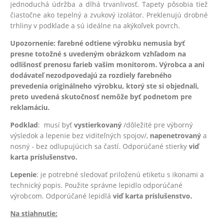
jednoduchá údržba a dlhá trvanlivosť. Tapety pôsobia tiež
čiastočne ako tepelný a zvukový izolátor. Preklenujú drobné
trhliny v podklade a sú ideálne na akýkoľvek povrch.
Upozornenie: farebné odtiene výrobku nemusia byť
presne totožné s uvedeným obrázkom vzhľadom na
odlišnosť prenosu farieb vašim monitorom. Výrobca a ani
dodávateľ nezodpovedajú za rozdiely farebného
prevedenia originálneho výrobku, ktorý ste si objednali,
preto uvedená skutočnosť nemôže byť podnetom pre
reklamáciu.
Podklad
: musí byť
vystierkovaný
/dôležité pre výborný
výsledok a lepenie bez viditeľných spojov/,
na
penetrovaný
a
nosný - bez odlupujúcich sa častí. Odporúčané stierky
viď
karta príslušenstvo.
Lepenie
: je potrebné sledovať priloženú etiketu s ikonami a
technický popis. Použite správne lepidlo odporúčané
výrobcom. Odporúčané lepidlá
viď karta príslušenstvo.
Na stiahnutie: