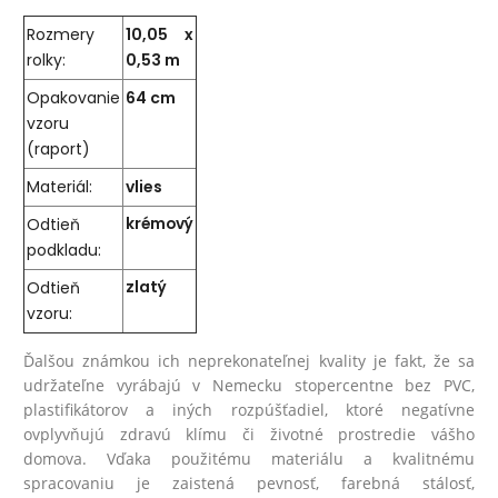
Rozmery
10,05 x
rolky:
0,53 m
Opakovanie
64 cm
vzoru
(raport)
Materiál:
vlies
Odtieň
krémový
podkladu:
Odtieň
zlatý
vzoru:
Ďalšou známkou ich neprekonateľnej kvality je fakt, že sa
udržateľne vyrábajú v Nemecku stopercentne bez PVC,
plastifikátorov a iných rozpúšťadiel, ktoré negatívne
ovplyvňujú zdravú klímu či životné prostredie vášho
domova.
Vďaka použitému materiálu a kvalitnému
spracovaniu je zaistená pevnosť, farebná stálosť,