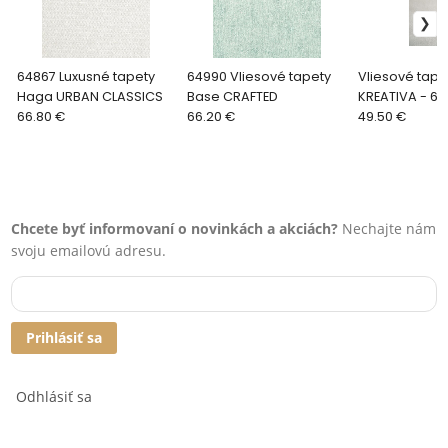
64867 Luxusné tapety
64990 Vliesové tapety
Vliesové tape
Haga URBAN CLASSICS
Base CRAFTED
KREATIVA - 6
66.80 €
66.20 €
49.50 €
Chcete byť informovaní o novinkách a akciách?
Nechajte nám
svoju emailovú adresu.
Prihlásiť sa
Odhlásiť sa