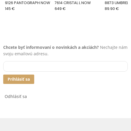
9126 PANTOGRAPH NOW
7614 CRISTAL L NOW
8873 UMBREL
145 €
649 €
89.90 €
Chcete byť informovaní o novinkách a akciách?
Nechajte nám
svoju emailovú adresu.
Prihlásiť sa
Odhlásiť sa