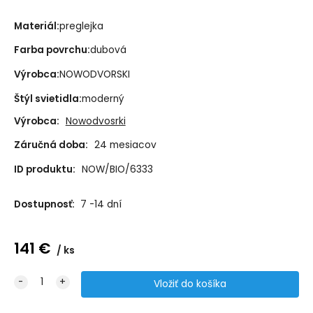
Materiál:
preglejka
Farba povrchu:
dubová
Výrobca:
NOWODVORSKI
Štýl svietidla:
moderný
Výrobca:
Nowodvosrki
Záručná doba:
24 mesiacov
ID produktu:
NOW/BIO/6333
Dostupnosť:
7 -14 dní
141
€
ks