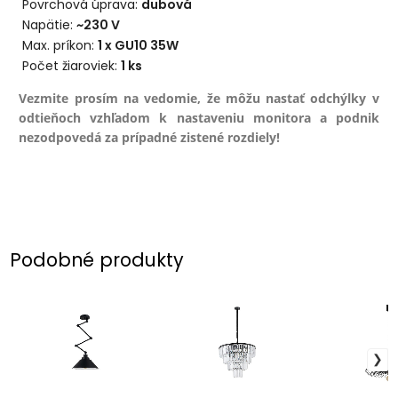
Povrchová úprava:
dubová
Napätie:
~230 V
Max. príkon:
1 x GU10 35W
Počet žiaroviek:
1 ks
Vezmite prosím na vedomie, že môžu nastať odchýlky v
odtieňoch vzhľadom k nastaveniu monitora a podnik
nezodpovedá za prípadné zistené rozdiely!
Podobné produkty