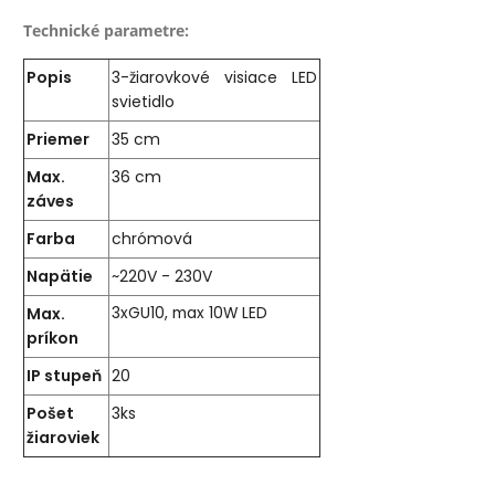
Technické parametre:
Popis
3-žiarovkové visiace LED
svietidlo
Priemer
35 cm
Max.
36 cm
záves
Farba
chrómová
Napätie
~220V - 230V
Max.
3xGU10, max 10W LED
príkon
IP stupeň
20
Pošet
3ks
žiaroviek