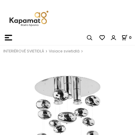
0
INTERIÉROVÉ SVIETIDLÁ
Visiace svietidlá