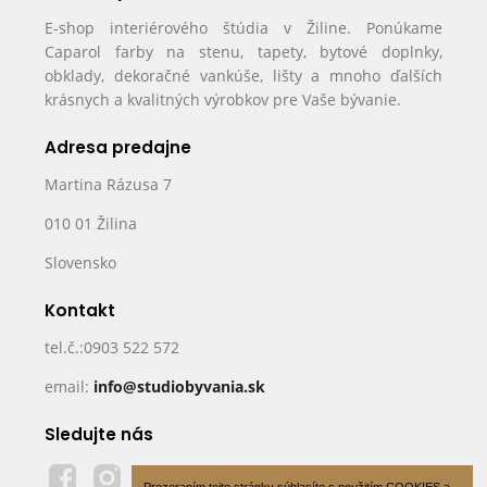
E-shop interiérového štúdia v Žiline. Ponúkame
Caparol farby na stenu, tapety, bytové doplnky,
obklady, dekoračné vankúše, lišty a mnoho ďalších
krásnych a kvalitných výrobkov pre Vaše bývanie.
Adresa predajne
Martina Rázusa 7
010 01 Žilina
Slovensko
Kontakt
tel.č.:0903 522 572
email:
info@studiobyvania.sk
Sledujte nás
Prezeraním tejto stránky súhlasíte s použitím COOKIES a