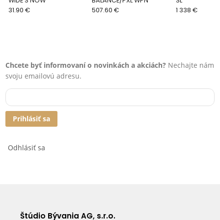
WIDE S NOW
BALANCE/PXL WPN
SL
31.90 €
507.60 €
1 338 €
Chcete byť informovaní o novinkách a akciách?
Nechajte nám
svoju emailovú adresu.
Prihlásiť sa
Odhlásiť sa
Štúdio Bývania AG, s.r.o.