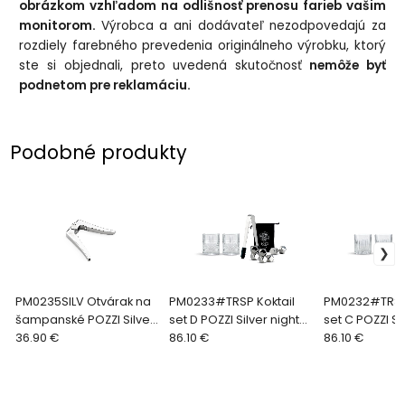
obrázkom vzhľadom na odlišnosť prenosu farieb vašim
monitorom.
Výrobca a ani dodávateľ nezodpovedajú za
rozdiely farebného prevedenia originálneho výrobku, ktorý
ste si objednali, preto uvedená skutočnosť
nemôže byť
podnetom pre reklamáciu.
Podobné produkty
PM0235SILV Otvárak na
PM0233#TRSP Koktail
PM0232#TRSP 
šampanské POZZI Silver
set D POZZI Silver nights
set C POZZI Si
nights
36.90 €
(set 12 ks)
86.10 €
(set 12 ks)
86.10 €