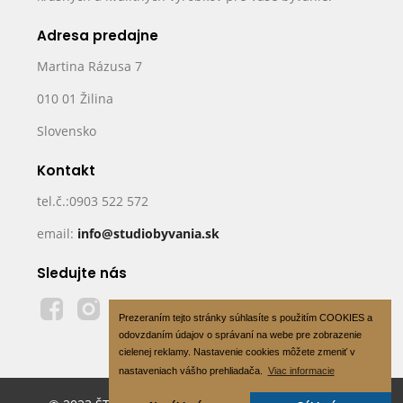
Adresa predajne
Martina Rázusa 7
010 01 Žilina
Slovensko
Kontakt
tel.č.:0903 522 572
email:
info@studiobyvania.sk
Sledujte nás
Prezeraním tejto stránky súhlasíte s použitím COOKIES a
odovzdaním údajov o správaní na webe pre zobrazenie
cielenej reklamy. Nastavenie cookies môžete zmeniť v
nastaveniach vášho prehliadača.
Viac informacie