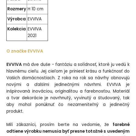
Rozmery
H 10 cm
Výrobca
EVVIVA
Kolekcia
EVVIVA
2021
O značke EVVIVA
EVVIVA
má dve duše - fantáziu a solídnosť, ktoré ju vedú k
hlavnému cieľu. Jej cieľom je priniesť krásu a funkčnosť do
Vašich domácnostiach. Z roka na rok sa návrhy obnovujú
novými a ďalšími jedinečnými návrhmi. EVVIVA je
inšpirovaná inováciou, originalitou a farebnosťou. Materiál
a tvar dekorácie je navrhnutý, vyvinutý a študovaný, tak
aby mohol ponúknuť čo nezameniteľný a jedinečný
produkt.
Milí zákazníci, prosím berte na vedomie, že
farebné
odtiene výrobku nemusia byť presne totožné s uvedeným