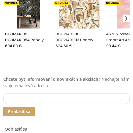
NOVINKA
NOVINKA
NOVINKA
DG3MAR1051 -
DG3WAR1011 -
46736 Panel
DG3MAR1054 Panely
DG3WAR1013 Panely
Smart Art Aspi
KHRÔMA Wall Designs III
694.80 €
KHRÔMA Wall Designs III
624.60 €
rozmery)
99.44 €
Chcete byť informovaní o novinkách a akciách?
Nechajte nám
svoju emailovú adresu.
Prihlásiť sa
Odhlásiť sa