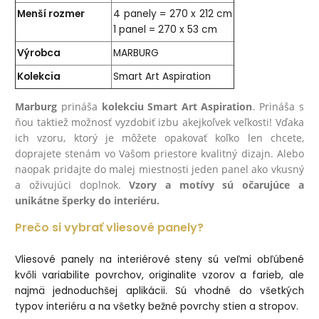
Menší rozmer
4 panely = 270 x 212 cm
1 panel = 270 x 53 cm
Výrobca
MARBURG
Kolekcia
Smart Art Aspiration
Marburg
prináša
kolekciu Smart Art Aspiration
. Prináša s
ňou taktiež možnosť vyzdobiť izbu akejkoľvek veľkosti! Vďaka
ich vzoru, ktorý je môžete opakovať koľko len chcete,
doprajete stenám vo Vašom priestore kvalitný dizajn. Alebo
naopak pridajte do malej miestnosti jeden panel ako vkusný
a oživujúci doplnok.
Vzory a motívy sú očarujúce a
unikátne šperky do interiéru.
Prečo si vybrať vliesové panely?
Vliesové panely na interiérové steny sú veľmi obľúbené
kvôli variabilite povrchov, originalite vzorov a farieb, ale
najmä jednoduchšej aplikácii. Sú vhodné do všetkých
typov interiéru a na všetky bežné povrchy stien a stropov.