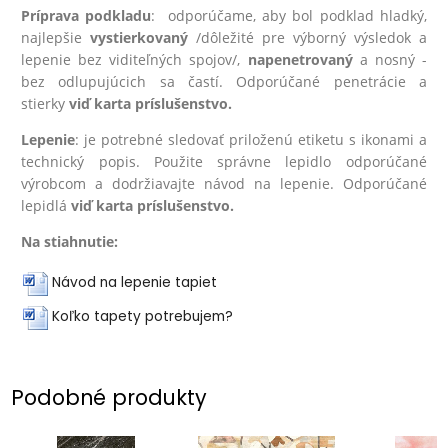
Príprava podkladu
: odporúčame, aby bol podklad hladký,
najlepšie
vystierkovaný
/dôležité pre výborný výsledok a
lepenie bez viditeľných spojov/,
na
penetrovaný
a nosný -
bez odlupujúcich sa častí. Odporúčané penetrácie a
stierky
viď karta príslušenstvo.
Lepenie
: je potrebné sledovať priloženú etiketu s ikonami a
technický popis. Použite správne lepidlo odporúčané
výrobcom a dodržiavajte návod na lepenie. Odporúčané
lepidlá
viď karta príslušenstvo.
Na stiahnutie:
Návod na lepenie tapiet
Koľko tapety potrebujem?
Podobné produkty