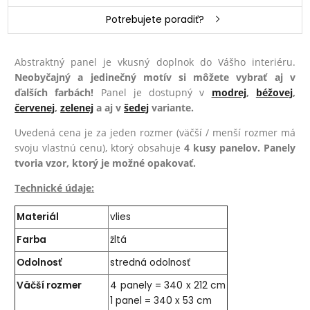
Potrebujete poradiť?
Abstraktný panel je vkusný doplnok do Vášho interiéru.
Neobyčajný a jedinečný motív si môžete vybrať aj v
ďalších farbách!
Panel je dostupný v
modrej
,
béžovej
,
červenej
,
zelenej
a aj v
šedej
variante.
Uvedená cena je za jeden rozmer (väčší / menší rozmer má
svoju vlastnú cenu), ktorý obsahuje
4 kusy panelov. Panely
tvoria vzor, ktorý je možné opakovať.
Technické údaje:
Materiál
vlies
Farba
žltá
Odolnosť
stredná odolnosť
Väčší rozmer
4 panely = 340 x 212 cm
1 panel = 340 x 53 cm