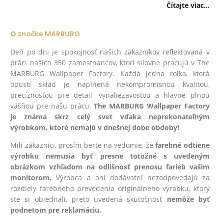
Čítajte viac...
O značke MARBURG
Deň po dni je spokojnosť našich zákazníkov reflektovaná v
práci našich 350 zamestnancov, ktorí silovne pracujú v The
MARBURG Wallpaper Factory. Každá jedna rolka, ktorá
opustí sklad je naplnená nekompromisnou kvalitou,
precíznosťou pre detail, vynaliezavosťou a hlavne plnou
vášňou pre našu prácu.
The MARBURG Wallpaper Factory
je známa skrz celý svet vďaka neprekonateľným
výrobkom, ktoré nemajú v dnešnej dobe obdoby!
Milí zákazníci, prosím berte na vedomie, že
farebné odtiene
výrobku nemusia byť presne totožné s uvedeným
obrázkom vzhľadom na odlišnosť prenosu farieb vašim
monitorom.
Výrobca a ani dodávateľ nezodpovedajú za
rozdiely farebného prevedenia originálneho výrobku, ktorý
ste si objednali, preto uvedená skutočnosť
nemôže byť
podnetom pre reklamáciu.