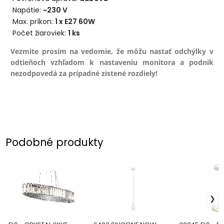
Napätie:
~230 V
Max. príkon:
1 x E27 60W
Počet žiaroviek:
1 ks
Vezmite prosím na vedomie, že môžu nastať odchýlky v
odtieňoch vzhľadom k nastaveniu monitora a podnik
nezodpovedá za prípadné zistené rozdiely!
Podobné produkty