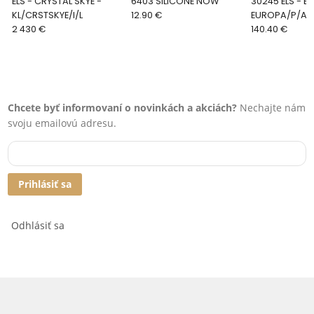
ELS - CRYSTAL SKYE -
6403 SILICONE NOW
30245 ELS - EUROPA -
KL/CRSTSKYE/I/L
12.90 €
EUROPA/P/A
2 430 €
140.40 €
Chcete byť informovaní o novinkách a akciách?
Nechajte nám
svoju emailovú adresu.
Prihlásiť sa
Odhlásiť sa