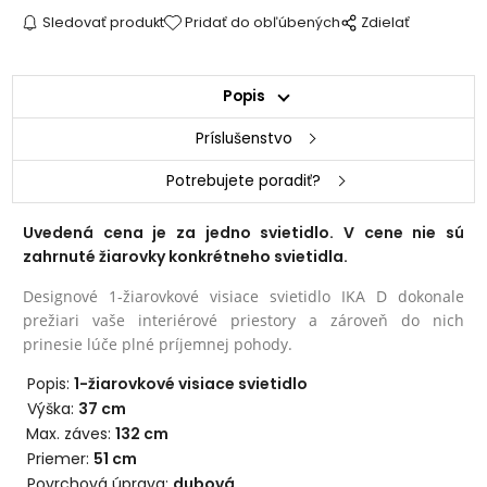
Sledovať produkt
Pridať do obľúbených
Zdielať
Popis
Príslušenstvo
Potrebujete poradiť?
Uvedená cena je za jedno svietidlo. V cene nie sú
zahrnuté žiarovky konkrétneho svietidla.
Designové 1-žiarovkové visiace svietidlo IKA D dokonale
prežiari vaše interiérové priestory a zároveň do nich
prinesie lúče plné príjemnej pohody.
Popis:
1-žiarovkové visiace svietidlo
Výška:
37 cm
Max. záves:
132 cm
Priemer:
51 cm
Povrchová úprava:
dubová