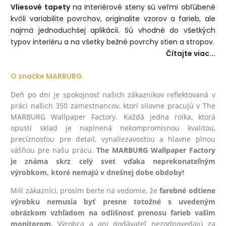
Vliesové tapety
na interiérové steny sú veľmi obľúbené
kvôli variabilite povrchov, originalite vzorov a farieb, ale
najmä jednoduchšej aplikácii. Sú vhodné do všetkých
typov interiéru a na všetky bežné povrchy stien a stropov.
Čítajte viac...
O značke MARBURG
Deň po dni je spokojnosť našich zákazníkov reflektovaná v
práci našich 350 zamestnancov, ktorí silovne pracujú v The
MARBURG Wallpaper Factory. Každá jedna rolka, ktorá
opustí sklad je naplnená nekompromisnou kvalitou,
precíznosťou pre detail, vynaliezavosťou a hlavne plnou
vášňou pre našu prácu.
The MARBURG Wallpaper Factory
je známa skrz celý svet vďaka neprekonateľným
výrobkom, ktoré nemajú v dnešnej dobe obdoby!
Milí zákazníci, prosím berte na vedomie, že
farebné odtiene
výrobku nemusia byť presne totožné s uvedeným
obrázkom vzhľadom na odlišnosť prenosu farieb vašim
monitorom.
Výrobca a ani dodávateľ nezodpovedajú za