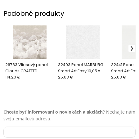
Podobné produkty
26783 Vliesový panel
32403 Panel MARBURG
32441 Panel 
Clouds CRAFTED
Smart Art Easy 10,05 x
Smart Art Easy
114.20 €
0,53 m
25.63 €
0,53 m
25.63 €
Chcete byť informovaní o novinkách a akciách?
Nechajte nám
svoju emailovú adresu.