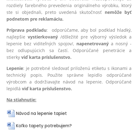
rozdiely farebného prevedenia originálneho výrobku, ktorý
ste si objednali, preto uvedená skutočnosť
nemôže byť
podnetom pre reklamáciu.
Príprava podkladu
: odporúčame, aby bol podklad hladký,
najlepšie
vystierkovaný
/dôležité pre výborný výsledok a
lepenie bez viditeľných spojov/,
na
penetrovaný
a nosný -
bez odlupujúcich sa častí. Odporúčané penetrácie a
stierky
viď karta príslušenstvo.
Lepenie
: je potrebné sledovať priloženú etiketu s ikonami a
technický popis. Použite správne lepidlo odporúčané
výrobcom a dodržiavajte návod na lepenie. Odporúčané
lepidlá
viď karta príslušenstvo.
Na stiahnutie:
Návod na lepenie tapiet
Koľko tapety potrebujem?