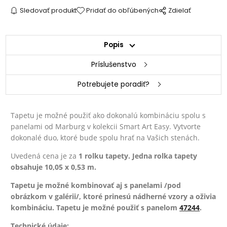
Sledovať produkt
Pridať do obľúbených
Zdielať
Popis
Príslušenstvo
Potrebujete poradiť?
Tapetu je možné použiť ako dokonalú kombináciu spolu s
panelami od Marburg v kolekcii Smart Art Easy. Vytvorte
dokonalé duo, ktoré bude spolu hrať na Vašich stenách.
Uvedená cena je za
1 rolku tapety. Jedna rolka tapety
obsahuje 10,05 x 0,53 m.
Tapetu je možné kombinovať aj s panelami
/pod
obrázkom v galérii/
, ktoré prinesú nádherné vzory a oživia
kombináciu. Tapetu je možné použiť s panelom
47244
.
Technické údaje: