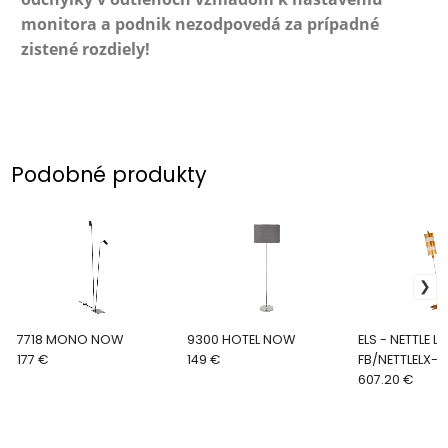
monitora a podnik nezodpovedá za prípadné
zistené rozdiely!
Podobné produkty
7718 MONO NOW
9300 HOTEL NOW
ELS - NETTLE L
177 €
149 €
FB/NETTLELX-G
607.20 €