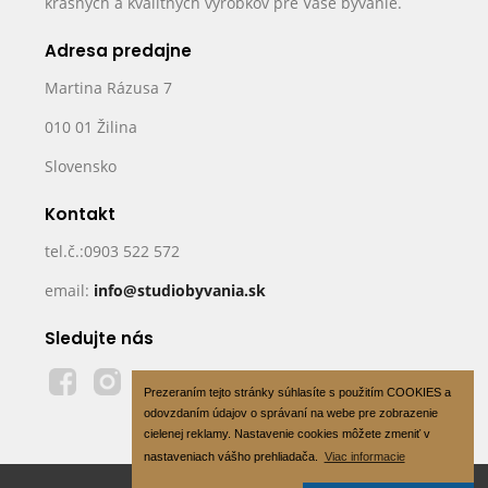
krásnych a kvalitných výrobkov pre Vaše bývanie.
Adresa predajne
Martina Rázusa 7
010 01 Žilina
Slovensko
Kontakt
tel.č.:0903 522 572
email:
info@studiobyvania.sk
Sledujte nás
Prezeraním tejto stránky súhlasíte s použitím COOKIES a
odovzdaním údajov o správaní na webe pre zobrazenie
cielenej reklamy. Nastavenie cookies môžete zmeniť v
nastaveniach vášho prehliadača.
Viac informacie