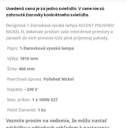
Uvedená cena je za jedno svietidlo. V cene nie sú
zahrnuté žiarovky konkrétneho svietidla.
Designová 1-žiarovková vysoká lampa ASCENT POLISHED
NICKEL FL dokonale prežiari vaše interiérové priestory a
zároveň do nich prinesie lúče plné príjemnej pohody.
Popis:
1-žiarovková vysoká lampa
Výška:
1810 mm
Šírka:
460 mm
Povrchová úprava:
Polished Nickel
Napätie:
~230 V
Max. príkon:
1 x 100W E27
Počet žiaroviek:
1 ks
Vezmite prosím na vedomie, že môžu nastať
odchýlky v odtieňoch vzhľadom k nastaveniu