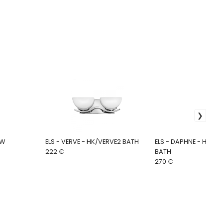
OW
ELS - VERVE - HK/VERVE2 BATH
ELS - DAPHNE - HK/D
222 €
BATH
270 €