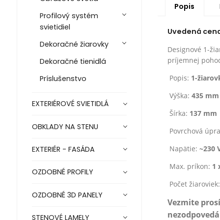
Popis
Profilový systém
svietidiel
Uvedená cena j
Dekoračné žiarovky
Designové 1-žia
príjemnej poho
Dekoračné tienidlá
Popis:
1-žiarov
Príslušenstvo
Výška:
435 mm
EXTERIÉROVÉ SVIETIDLÁ
Šírka:
137 mm
OBKLADY NA STENU
Povrchová úpr
Napätie:
~230 
EXTERIÉR - FASÁDA
Max. príkon:
1 
OZDOBNÉ PROFILY
Počet žiaroviek
OZDOBNÉ 3D PANELY
Vezmite pros
nezodpovedá z
STENOVÉ LAMELY