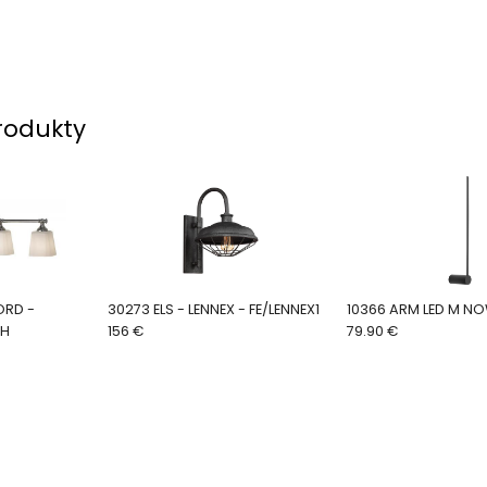
rodukty
30273 ELS - LENNEX - FE/LENNEX1
10366 ARM LED M N
TH
156 €
79.90 €