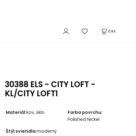
0
ks
30388 ELS - CITY LOFT -
KL/CITY LOFT1
Materiál:
kov, sklo
Farba povrchu:
Polished Nickel
Štýl svietidla:
moderný