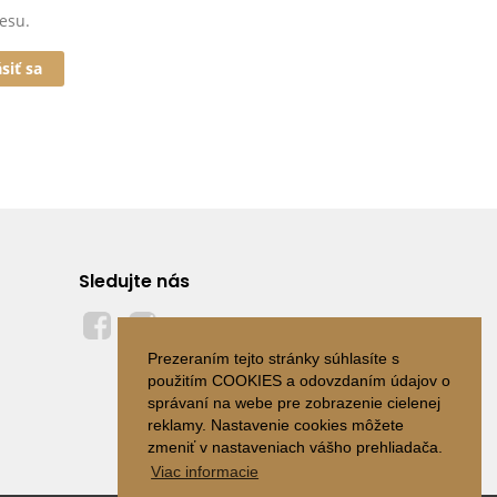
esu.
ásiť sa
Sledujte nás
Prezeraním tejto stránky súhlasíte s
použitím COOKIES a odovzdaním údajov o
správaní na webe pre zobrazenie cielenej
reklamy. Nastavenie cookies môžete
zmeniť v nastaveniach vášho prehliadača.
Viac informacie