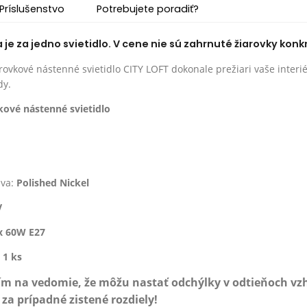
Príslušenstvo
Potrebujete poradiť?
e za jedno svietidlo. V cene nie sú zahrnuté žiarovky konk
rovkové nástenné svietidlo CITY LOFT dokonale prežiari vaše interié
dy.
kové nástenné svietidlo
ava:
Polished Nickel
V
x 60W E27
:
1 ks
ím na vedomie, že môžu nastať odchýlky v odtieňoch v
a prípadné zistené rozdiely!