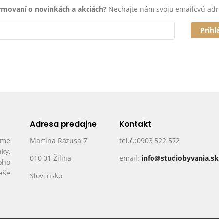
ormovaní o novinkách a akciách?
Nechajte nám svoju emailovú adr
Prihl
Adresa predajne
Kontakt
ame
Martina Rázusa 7
tel.č.:0903 522 572
nky,
010 01 Žilina
email:
info@studiobyvania.sk
oho
Vaše
Slovensko