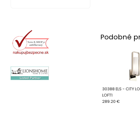
Podobné p
30388 ELS - CITY LOFT - KL/CITY
LOFT1
289.20 €