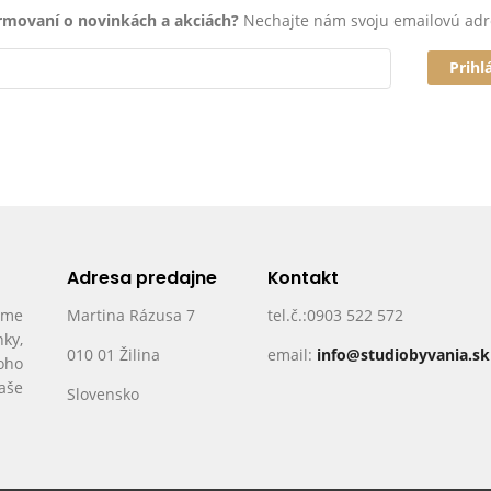
ormovaní o novinkách a akciách?
Nechajte nám svoju emailovú adr
Prihl
Adresa predajne
Kontakt
ame
Martina Rázusa 7
tel.č.:0903 522 572
nky,
010 01 Žilina
email:
info@studiobyvania.sk
oho
Vaše
Slovensko