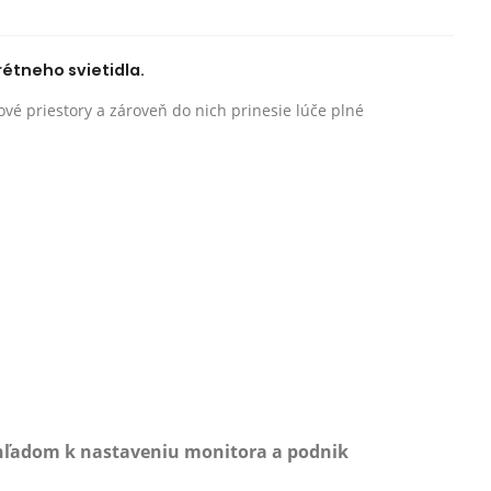
rétneho svietidla.
ové priestory a zároveň do nich prinesie lúče plné
zhľadom k nastaveniu monitora a podnik