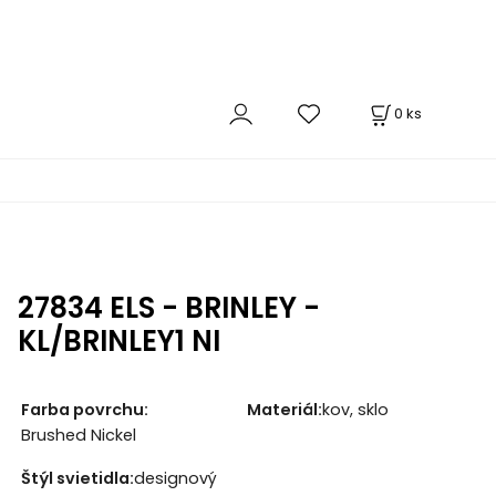
0
ks
27834 ELS - BRINLEY -
KL/BRINLEY1 NI
Farba povrchu:
Materiál:
kov, sklo
Brushed Nickel
Štýl svietidla:
designový