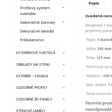
Popis
Profilový systém
svietidiel
Uvedená cena j
Dekoračné žiarovky
Designové 1-žia
príjemnej poho
Dekoračné tienidlá
Popis:
1-žiarov
Príslušenstvo
Výška:
292 mm
EXTERIÉROVÉ SVIETIDLÁ
Šírka:
127 mm
OBKLADY NA STENU
Povrchová úpr
Napätie:
~230 
EXTERIÉR - FASÁDA
Max. príkon:
1 
OZDOBNÉ PROFILY
Počet žiaroviek
OZDOBNÉ 3D PANELY
Vezmite pros
nezodpovedá z
STENOVÉ LAMELY