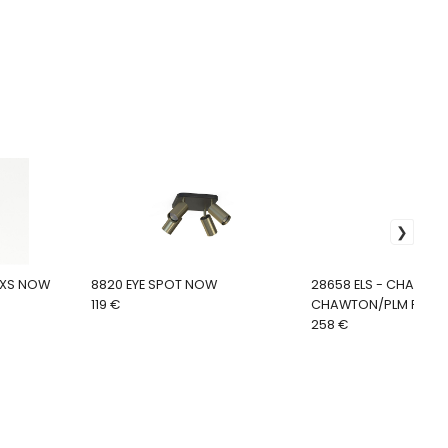
 XS NOW
8820 EYE SPOT NOW
28658 ELS - CHAWTON -
119 €
CHAWTON/PLM PN
258 €