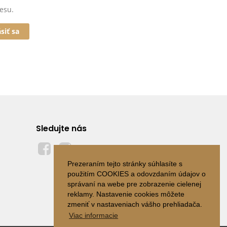
esu.
ásiť sa
Sledujte nás
Prezeraním tejto stránky súhlasíte s
použitím COOKIES a odovzdaním údajov o
správaní na webe pre zobrazenie cielenej
reklamy. Nastavenie cookies môžete
zmeniť v nastaveniach vášho prehliadača.
Viac informacie