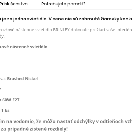
Príslušenstvo
Potrebujete poradiť?
e za jedno svietidlo. V cene nie sú zahrnuté žiarovky konk
rovkové nástenné svietidlo BRINLEY dokonale prežiari vaše interiér
dy.
kové nástenné svietidlo
ava:
Brushed Nickel
V
x 60W E27
:
1 ks
ím na vedomie, že môžu nastať odchýlky v odtieňoch v
a prípadné zistené rozdiely!