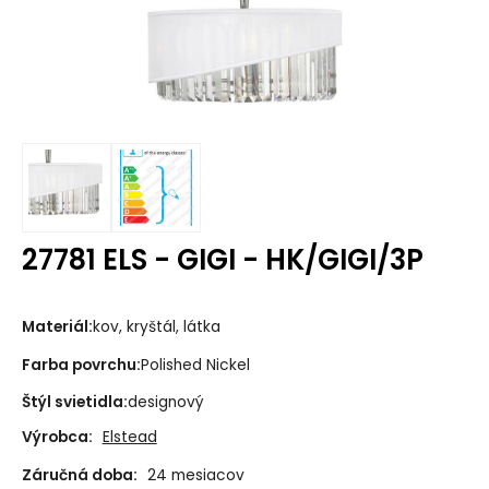
27781 ELS - GIGI - HK/GIGI/3P
Materiál:
kov, kryštál, látka
Farba povrchu:
Polished Nickel
Štýl svietidla:
designový
Výrobca:
Elstead
Záručná doba:
24 mesiacov