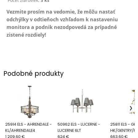
Počet žiaroviek:
3 ks
Vezmite prosím na vedomie, že môžu nastať
odchýlky v odtieňoch vzhľadom k nastaveniu
monitora a podnik nezodpovedá za prípadné
zistené rozdiely!
Podobné produkty
25914 ELS - AHRENDALE -
50962 ELS - LUCERNE -
25811 ELS - GENTRY -
KL/AHRENDALE4
LUCERNE 6LT
HK/GENTRY/P/
1 209.60 €
624 €
663.60 €