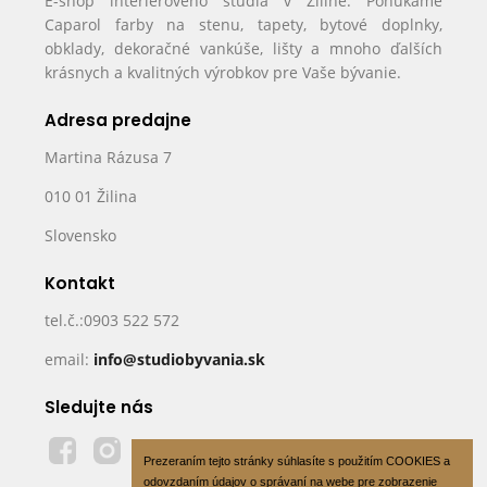
E-shop interiérového štúdia v Žiline. Ponúkame
Caparol farby na stenu, tapety, bytové doplnky,
obklady, dekoračné vankúše, lišty a mnoho ďalších
krásnych a kvalitných výrobkov pre Vaše bývanie.
Adresa predajne
Martina Rázusa 7
010 01 Žilina
Slovensko
Kontakt
tel.č.:0903 522 572
email:
info@studiobyvania.sk
Sledujte nás
Prezeraním tejto stránky súhlasíte s použitím COOKIES a
odovzdaním údajov o správaní na webe pre zobrazenie