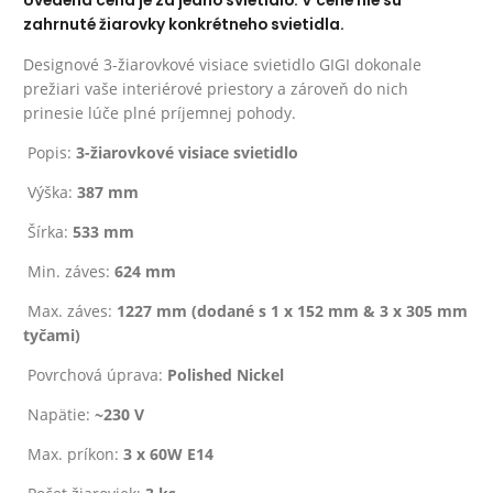
Uvedená cena je za jedno svietidlo. V cene nie sú
zahrnuté žiarovky konkrétneho svietidla.
Designové 3-žiarovkové visiace svietidlo GIGI dokonale
prežiari vaše interiérové priestory a zároveň do nich
prinesie lúče plné príjemnej pohody.
Popis:
3-žiarovkové visiace svietidlo
Výška:
387 mm
Šírka:
533 mm
Min. záves:
624 mm
Max. záves:
1227 mm (dodané s 1 x 152 mm & 3 x 305 mm
tyčami)
Povrchová úprava:
Polished Nickel
Napätie:
~230 V
Max. príkon:
3 x 60W E14