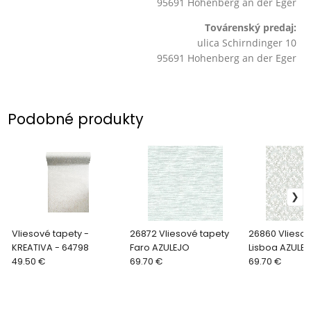
95691 Hohenberg an der Eger
Továrenský predaj:
ulica Schirndinger 10
95691 Hohenberg an der Eger
Podobné produkty
Vliesové tapety -
26872 Vliesové tapety
26860 Vliesov
KREATIVA - 64798
Faro AZULEJO
Lisboa AZULE
49.50 €
69.70 €
69.70 €