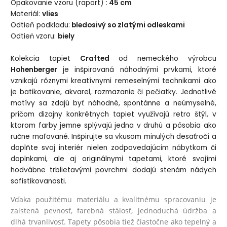
Opakovanie vzoru (raport) :
45 cm
Materiál:
vlies
Odtieň podkladu:
bledosivý so zlatými odleskami
Odtieň vzoru:
biely
Kolekcia tapiet
Crafted
od nemeckého výrobcu
Hohenberger
je inšpirovaná náhodnými prvkami, ktoré
vznikajú rôznymi kreatívnymi remeselnými technikami ako
je batikovanie, akvarel, rozmazanie či pečiatky. Jednotlivé
motívy sa zdajú byť náhodné, spontánne a neúmyselné,
pričom dizajny konkrétnych tapiet využívajú retro štýl, v
ktorom farby jemne splývajú jedna v druhú a pôsobia ako
ručne maľované. Inšpirujte sa vkusom minulých desaťročí a
doplňte svoj interiér nielen zodpovedajúcim nábytkom či
doplnkami, ale aj originálnymi tapetami, ktoré svojími
hodvábne trblietavými povrchmi dodajú stenám nádych
sofistikovanosti.
Vďaka použitému materiálu a kvalitnému spracovaniu je
zaistená pevnosť, farebná stálosť, jednoduchá údržba a
dlhá trvanlivosť. Tapety pôsobia tiež čiastočne ako tepelný a