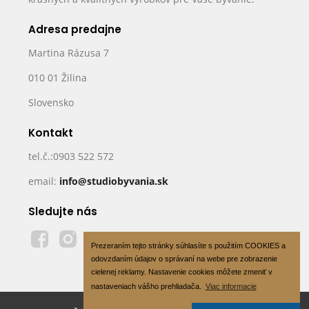
Adresa predajne
Martina Rázusa 7
010 01 Žilina
Slovensko
Kontakt
tel.č.:0903 522 572
email:
info@studiobyvania.sk
Sledujte nás
Prezeraním tejto stránky súhlasíte s použitím COOKIES a
odovzdaním údajov o správaní na webe pre zobrazenie
cielenej reklamy. Nastavenie cookies môžete zmeniť v
nastaveniach vášho prehliadača.
Viac informacie