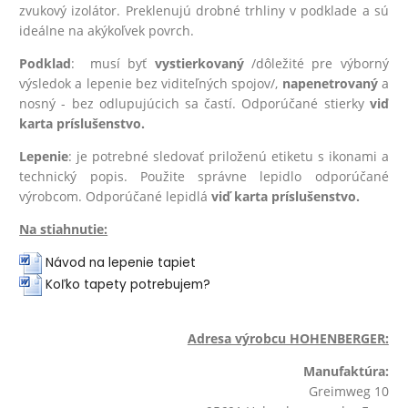
zvukový izolátor. Preklenujú drobné trhliny v podklade a sú
ideálne na akýkoľvek povrch.
Podklad
: musí byť
vystierkovaný
/dôležité pre výborný
výsledok a lepenie bez viditeľných spojov/,
na
penetrovaný
a
nosný - bez odlupujúcich sa častí. Odporúčané stierky
viď
karta príslušenstvo.
Lepenie
: je potrebné sledovať priloženú etiketu s ikonami a
technický popis. Použite správne lepidlo odporúčané
výrobcom. Odporúčané lepidlá
viď karta príslušenstvo.
Na stiahnutie:
Návod na lepenie tapiet
Koľko tapety potrebujem?
Adresa výrobcu HOHENBERGER:
Manufaktúra:
Greimweg 10