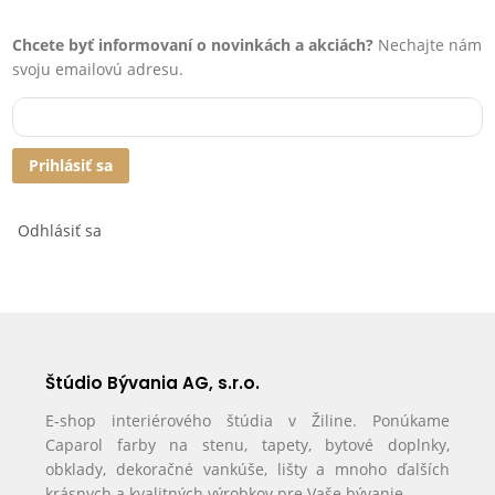
Chcete byť informovaní o novinkách a akciách?
Nechajte nám
svoju emailovú adresu.
Prihlásiť sa
Odhlásiť sa
Štúdio Bývania AG, s.r.o.
E-shop interiérového štúdia v Žiline. Ponúkame
Caparol farby na stenu, tapety, bytové doplnky,
obklady, dekoračné vankúše, lišty a mnoho ďalších
krásnych a kvalitných výrobkov pre Vaše bývanie.